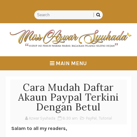
MAIN MENU
Cara Mudah Daftar
Akaun Paypal Terkini
Dengan Betul
Azwar Syuhada
8:30 am
PayPal
,
Tutorial
Salam to all my readers,