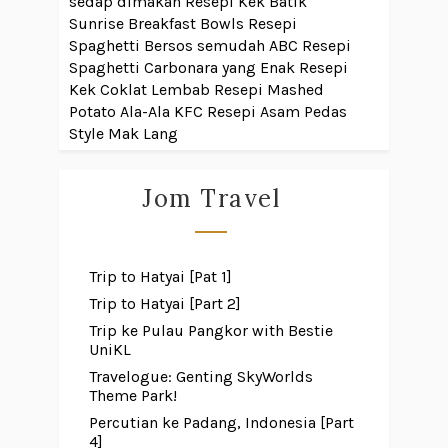
sedap dimakan
Resepi Kek Batik
Sunrise Breakfast Bowls
Resepi
Spaghetti Bersos semudah ABC
Resepi
Spaghetti Carbonara yang Enak
Resepi
Kek Coklat Lembab
Resepi Mashed
Potato Ala-Ala KFC
Resepi Asam Pedas
Style Mak Lang
Jom Travel
Trip to Hatyai [Pat 1]
Trip to Hatyai [Part 2]
Trip ke Pulau Pangkor with Bestie
UniKL
Travelogue: Genting SkyWorlds
Theme Park!
Percutian ke Padang, Indonesia [Part
4]