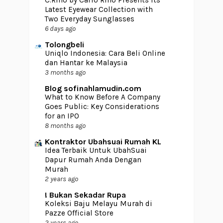
C.Rino by Carlo Rino Presents Its
Latest Eyewear Collection with
Two Everyday Sunglasses
6 days ago
Tolongbeli
Uniqlo Indonesia: Cara Beli Online
dan Hantar ke Malaysia
3 months ago
Blog sofinahlamudin.com
What to Know Before A Company
Goes Public: Key Considerations
for an IPO
8 months ago
Kontraktor Ubahsuai Rumah KL
Idea Terbaik Untuk UbahSuai
Dapur Rumah Anda Dengan
Murah
2 years ago
! Bukan Sekadar Rupa
Koleksi Baju Melayu Murah di
Pazze Official Store
2 years ago