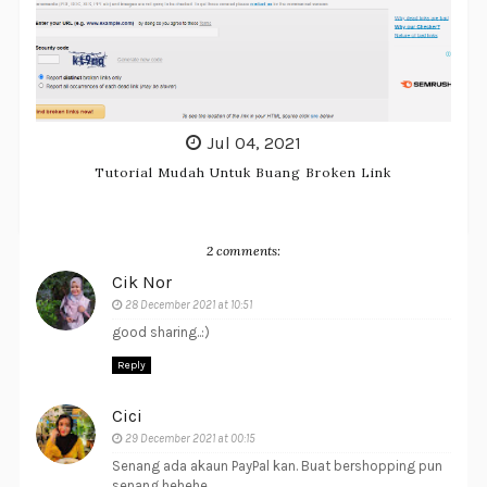
Jul 04, 2021
Tutorial Mudah Untuk Buang Broken Link
2 comments:
Cik Nor
28 December 2021 at 10:51
good sharing..:)
Reply
Cici
29 December 2021 at 00:15
Senang ada akaun PayPal kan. Buat bershopping pun
senang hehehe