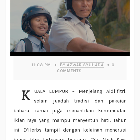
11:08 PM
BY AZWAR SYUHADA
0
COMMENTS
KUALA LUMPUR – Menjelang Aidilfitri,
selain juadah tradisi dan pakaian
baharu, ramai juga menantikan kemunculan
iklan raya yang mampu menyentuh hati. Tahun
ini, D’Herbs tampil dengan kelainan menerusi
brand film terbaharu bertajuk “Ya, Abah Saya