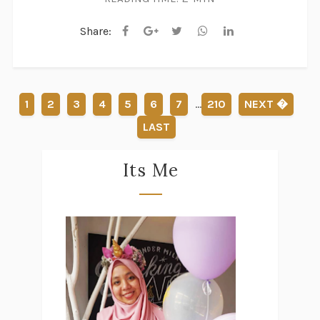
Share:
1
2
3
4
5
6
7
...
210
NEXT �
LAST
Its Me