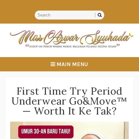
MAIN MENU
First Time Try Period
Underwear Go&Move™
— Worth It Ke Tak?