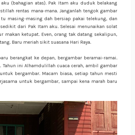
h aku (bahagian atas). Pak Itam aku duduk belakang
 istillah rentas mana-mana. Janganlah tengok gambar
m tu masing-masing dah bersiap pakai telekung, dan
edikit dari Pak Itam aku. Selesai menunaikan solat
ur makan ketupat. Even, orang tak datang sekalipun,
g. Baru meriah sikit suasana Hari Raya.
aru berangkat ke depan, bergambar beramai-ramai.
. Tahun ini Alhamdulillah cuaca cerah, ambil gambar
 untuk bergambar. Macam biasa, setiap tahun mesti
erjasama untuk bergambar, sampai kena marah baru