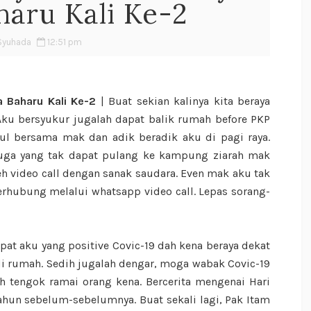
aru Kali Ke-2
Syuhada
12:51 pm
a Baharu Kali Ke-2
| Buat sekian kalinya kita beraya
Aku bersyukur jugalah dapat balik rumah before PKP
ul bersama mak dan adik beradik aku di pagi raya.
juga yang tak dapat pulang ke kampung ziarah mak
leh video call dengan sanak saudara. Even mak aku tak
erhubung melalui whatsapp video call. Lepas sorang-
apat aku yang positive Covic-19 dah kena beraya dekat
di rumah. Sedih jugalah dengar, moga wabak Covic-19
h tengok ramai orang kena. Bercerita mengenai Hari
i tahun sebelum-sebelumnya. Buat sekali lagi, Pak Itam