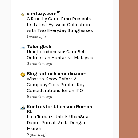
iamfuzy.com™
C.Rino by Carlo Rino Presents
Its Latest Eyewear Collection
with Two Everyday Sunglasses
1 week ago
Tolongbeli
Uniqlo Indonesia: Cara Beli
Online dan Hantar ke Malaysia
3 months ago
Blog sofinahlamudin.com
What to Know Before A
Company Goes Public: Key
Considerations for an IPO
8 months ago
Kontraktor Ubahsuai Rumah
KL
Idea Terbaik Untuk UbahSuai
Dapur Rumah Anda Dengan
Murah
2 years ago