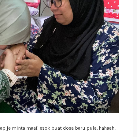
ap je minta maaf, esok buat dosa baru pula. hahaah..