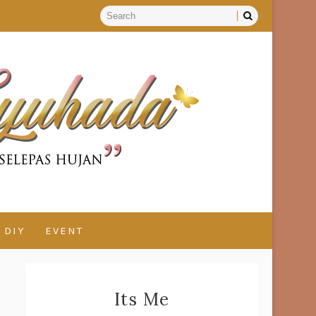
DIY
EVENT
Its Me