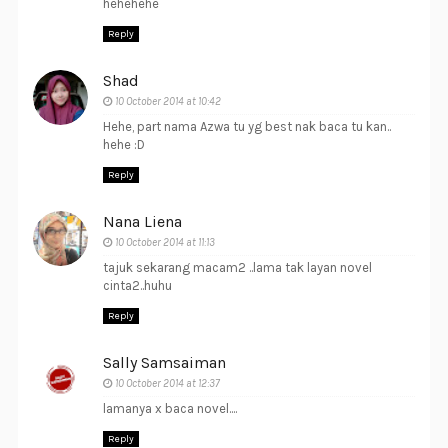
hehehehe
Reply
Shad
10 October 2014 at 10:42
Hehe, part nama Azwa tu yg best nak baca tu kan..
hehe :D
Reply
Nana Liena
10 October 2014 at 11:13
tajuk sekarang macam2 ..lama tak layan novel
cinta2..huhu
Reply
Sally Samsaiman
10 October 2014 at 12:37
lamanya x baca novel....
Reply