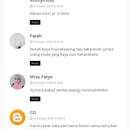
Anonymous
9 October 2014 at 18:53
Macam best je. ;D hehe
Reply
Farah
9 October 2014 at 21:24
Pernah kerja housekeeping tapi tak pernah jumpa
orang muda yang kaya pun! Hahahahaha
Reply
Miss Fatyn
9 October 2014 at 21:27
Try baca buku2 ramlee awang murshid.hehehe
Reply
CD
10 October 2014 at 00:43
mesti azwar suka part nama heroin sama nama kan..