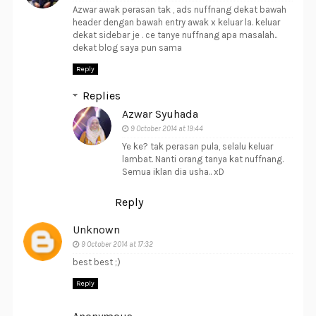
Azwar awak perasan tak , ads nuffnang dekat bawah
header dengan bawah entry awak x keluar la. keluar
dekat sidebar je . ce tanye nuffnang apa masalah..
dekat blog saya pun sama
Reply
Replies
Azwar Syuhada
9 October 2014 at 19:44
Ye ke? tak perasan pula, selalu keluar
lambat. Nanti orang tanya kat nuffnang.
Semua iklan dia usha.. xD
Reply
Unknown
9 October 2014 at 17:32
best best ;)
Reply