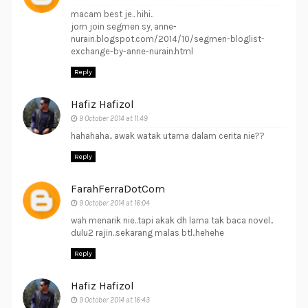
macam best je.. hihi..
jom join segmen sy, anne-
nurain.blogspot.com/2014/10/segmen-bloglist-
exchange-by-anne-nurain.html
Reply
Hafiz Hafizol
9 October 2014 at 11:49
hahahaha.. awak watak utama dalam cerita nie??
Reply
FarahFerraDotCom
9 October 2014 at 16:04
wah menarik nie..tapi akak dh lama tak baca novel..
dulu2 rajin..sekarang malas btl..hehehe
Reply
Hafiz Hafizol
9 October 2014 at 16:43