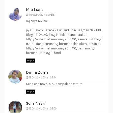
Mia Liana
11 October 2014 at 08:31
rajinnya review...
p/s : Salam. Terima kasih sudi join Segmen Nak URL
Blog #9. (^_^). Blog ini telah tersenarai di
http://www.mialiana.com/2014/10/senarai-url-blog-
9.html dan pemenang bertuah telah diumumkan di
http://www.mialiana.com/2014/10/pemenang-
bertuah-url-blog-9.html
Reply
Dunia Zumal
12 October 2014 at 05:44
Kena cari novel nie... Nampak best ^_^
Reply
Scha Nazri
16 October 2014 at 02:00