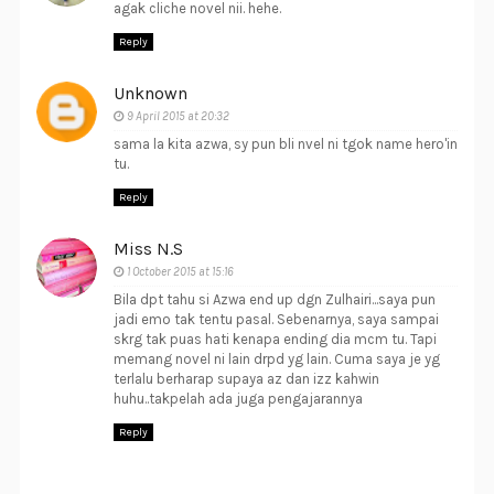
agak cliche novel nii. hehe.
Reply
Unknown
9 April 2015 at 20:32
sama la kita azwa, sy pun bli nvel ni tgok name hero'in
tu.
Reply
Miss N.S
1 October 2015 at 15:16
Bila dpt tahu si Azwa end up dgn Zulhairi...saya pun
jadi emo tak tentu pasal. Sebenarnya, saya sampai
skrg tak puas hati kenapa ending dia mcm tu. Tapi
memang novel ni lain drpd yg lain. Cuma saya je yg
terlalu berharap supaya az dan izz kahwin
huhu..takpelah ada juga pengajarannya
Reply