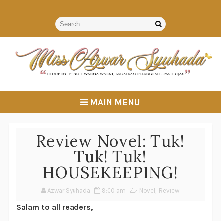
MAIN MENU
Review Novel: Tuk!
Tuk! Tuk!
HOUSEKEEPING!
Azwar Syuhada
9:00 am
Novel
,
Review
Salam to all readers,