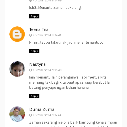
7 October 2014 at 14:09
Ish3.. Menantu zaman sekarang..
Reply
Teena Tna
7 October 2014 at 14:41
Hmm...tetiba takut nak jadi menantu nanti. Lol
Reply
Nastyna
7 October 2014 at 15:46
lain menantu, lain perangainya. Tapi mertua kita
memang tak bagi kita buat apa2, siap berebut la
batang penyapu ngan beliau hahaha.
Reply
Dunia Zumal
7 October 2014 at 17:44
Zaman sekarang nie bila balik kampung kena simpan