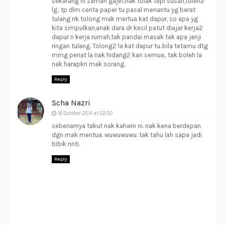
sekarang ni zaman gajet,nak tolak tepi susah,toleh2
lg.. tp dlm cerita paper tu pasal menantu yg berat
tulang nk tolong mak mertua kat dapur, so apa yg
kita simpulkan,anak dara dr kecil patut diajar kerja2
dapur n kerja rumah,tak pandai masak tak apa janji
ringan tulang. Tolong2 la kat dapur tu..bila tetamu dtg
mmg penat la nak hidang2 kan semua.. tak boleh la
nak harapkn mak sorang..
Reply
Scha Nazri
16 October 2014 at 02:00
sebenarnya takut nak kahwin ni. nak kena berdepan
dgn mak mentua. wuwuwuwu. tak tahu lah sapa jadi
bibik nnti.
Reply