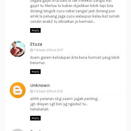
segala gajet kita baru la tak melekat sangat kat
gajet tu. Mertua tu bukan dijadikan bibik tapi bila
dorang tengok cucu nakal sangat jadi dorang pun
amik la peluang jaga cucu walaupun kalau kat rumah
sendiri anak2 tu dibiarkan je bermain...
Reply
Etuza
7 October 2014 at 20:17
Asam garam kehidupan..kita kena hormati yang lebih
berumur..
Reply
Unknown
7 October 2014 at 21:16
aihhh peranan sbg suami jugak penting,.
jgn dilayan sgt bini yg ngade2 tu...
heheheheh
Reply