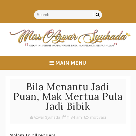
MAIN MENU
Bila Menantu Jadi
Puan, Mak Mertua Pula
Jadi Bibik
Azwar Syuhada
11:34 am
motivasi
Salam to all readers,