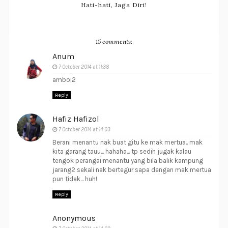
Hati-hati, Jaga Diri!
15 comments:
Anum
7 October 2014 at 11:38
amboi2
Reply
Hafiz Hafizol
7 October 2014 at 14:03
Berani menantu nak buat gitu ke mak mertua.. mak
kita garang tauu... hahaha... tp sedih jugak kalau
tengok perangai menantu yang bila balik kampung
jarang2 sekali nak bertegur sapa dengan mak mertua
pun tidak... huh!
Reply
Anonymous