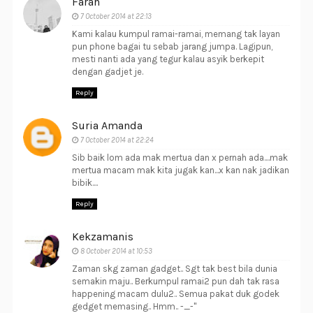
Farah
7 October 2014 at 22:13
Kami kalau kumpul ramai-ramai, memang tak layan
pun phone bagai tu sebab jarang jumpa. Lagipun,
mesti nanti ada yang tegur kalau asyik berkepit
dengan gadjet je.
Reply
Suria Amanda
7 October 2014 at 22:24
Sib baik lom ada mak mertua dan x pernah ada....mak
mertua macam mak kita jugak kan...x kan nak jadikan
bibik....
Reply
Kekzamanis
8 October 2014 at 10:53
Zaman skg zaman gadget.. Sgt tak best bila dunia
semakin maju.. Berkumpul ramai2 pun dah tak rasa
happening macam dulu2.. Semua pakat duk godek
gedget memasing.. Hmm.. -_-"