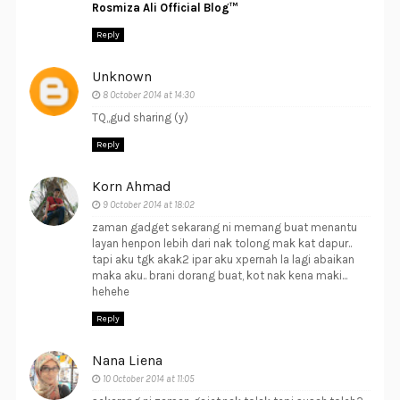
Rosmiza Ali Official Blog™
Reply
Unknown
8 October 2014 at 14:30
TQ,,gud sharing (y)
Reply
Korn Ahmad
9 October 2014 at 18:02
zaman gadget sekarang ni memang buat menantu
layan henpon lebih dari nak tolong mak kat dapur..
tapi aku tgk akak2 ipar aku xpernah la lagi abaikan
maka aku.. brani dorang buat, kot nak kena maki...
hehehe
Reply
Nana Liena
10 October 2014 at 11:05