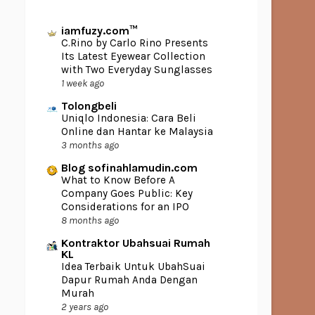
iamfuzy.com™
C.Rino by Carlo Rino Presents
Its Latest Eyewear Collection
with Two Everyday Sunglasses
1 week ago
Tolongbeli
Uniqlo Indonesia: Cara Beli
Online dan Hantar ke Malaysia
3 months ago
Blog sofinahlamudin.com
What to Know Before A
Company Goes Public: Key
Considerations for an IPO
8 months ago
Kontraktor Ubahsuai Rumah
KL
Idea Terbaik Untuk UbahSuai
Dapur Rumah Anda Dengan
Murah
2 years ago