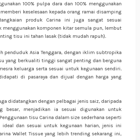
menggunakan 100% pulpa dara dan 100% menggunakan
a memberi keselesaan kepada orang ramai disamping
Rangkaian produk Carina ini juga sangat sesuai
idak menggunakan komponen kitar semula pun, lembut
ting tisu ini tahan lasak (tidak mudah rapuh).
leh penduduk Asia Tenggara, dengan iklim subtropika
isu yang berkualiti tinggi sangat penting dan berguna
mesra keluarga serta sesuai untuk kegunaan sendiri.
didapati di pasaraya dan dijual dengan harga yang
juga didatangkan dengan pelbagai jenis saiz, daripada
g besar, menjadikan ia sesuai digunakan untuk
Penggunaan tisu Carina dalam size sederhana seperti
 ideal dan sesuai untuk kegunaan harian, jenis ini
rina Wallet Tissue yang lebih trending sekarang ini,