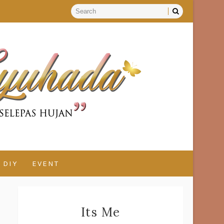
DIY
EVENT
Its Me