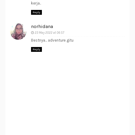
kerja..
Reply
norhidana
23 May 2022 at 06:57
Bestnya... adventure gitu
Reply