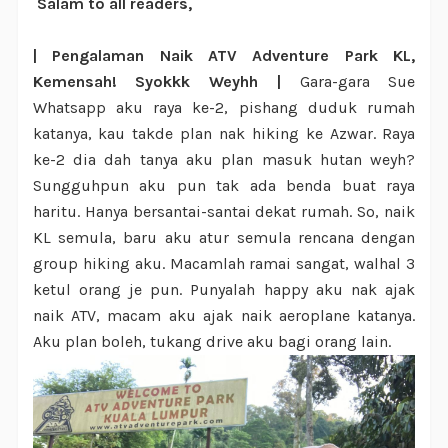
Salam to all readers,
| Pengalaman Naik ATV Adventure Park KL,
Kemensah! Syokkk Weyhh |
Gara-gara Sue
Whatsapp aku raya ke-2, pishang duduk rumah
katanya, kau takde plan nak hiking ke Azwar. Raya
ke-2 dia dah tanya aku plan masuk hutan weyh?
Sungguhpun aku pun tak ada benda buat raya
haritu. Hanya bersantai-santai dekat rumah. So, naik
KL semula, baru aku atur semula rencana dengan
group hiking aku. Macamlah ramai sangat, walhal 3
ketul orang je pun. Punyalah happy aku nak ajak
naik ATV, macam aku ajak naik aeroplane katanya.
Aku plan boleh, tukang drive aku bagi orang lain.