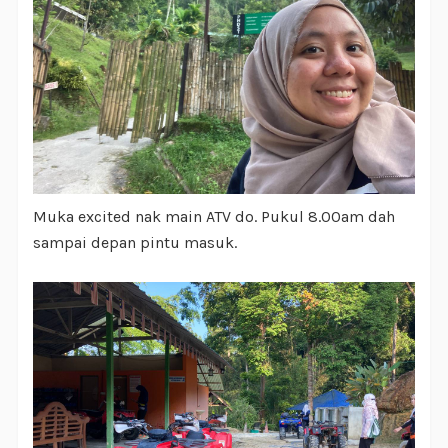
Muka excited nak main ATV do. Pukul 8.00am dah
sampai depan pintu masuk.