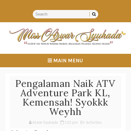
MAIN MENU
Pengalaman Naik ATV
Adventure Park KL,
Kemensah! Syokkk
Weyhh
Azwar Syuhada
1:22 pm
Activities