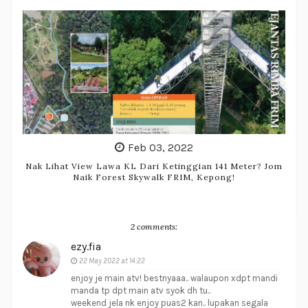
Feb 03, 2022
Nak Lihat View Lawa KL Dari Ketinggian 141 Meter? Jom
Naik Forest Skywalk FRIM, Kepong!
2 comments:
ezy.fia
22 May 2022 at 14:22
enjoy je main atv! bestnyaaa.. walaupon xdpt mandi
manda tp dpt main atv syok dh tu..
weekend jela nk enjoy puas2 kan.. lupakan segala