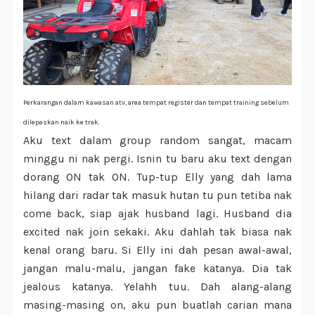
Perkarangan dalam kawasan atv, area tempat register dan tempat training sebelum
dilepaskan naik ke trak.
Aku text dalam group random sangat, macam
minggu ni nak pergi. Isnin tu baru aku text dengan
dorang ON tak ON. Tup-tup Elly yang dah lama
hilang dari radar tak masuk hutan tu pun tetiba nak
come back, siap ajak husband lagi. Husband dia
excited nak join sekaki. Aku dahlah tak biasa nak
kenal orang baru. Si Elly ini dah pesan awal-awal,
jangan malu-malu, jangan fake katanya. Dia tak
jealous katanya. Yelahh tuu. Dah alang-alang
masing-masing on, aku pun buatlah carian mana