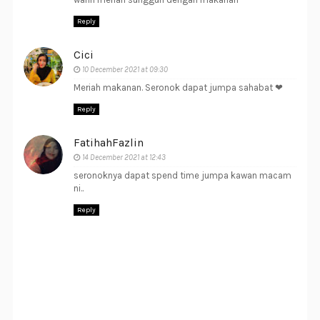
Reply
Cici
10 December 2021 at 09:30
Meriah makanan. Seronok dapat jumpa sahabat ❤
Reply
FatihahFazlin
14 December 2021 at 12:43
seronoknya dapat spend time jumpa kawan macam
ni..
Reply