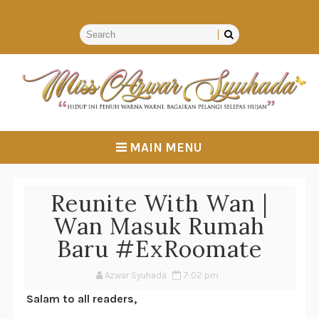
MAIN MENU
Reunite With Wan |
Wan Masuk Rumah
Baru #ExRoomate
Azwar Syuhada
7:02 pm
Salam to all readers,