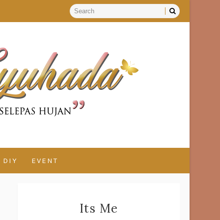
DIY
EVENT
Its Me