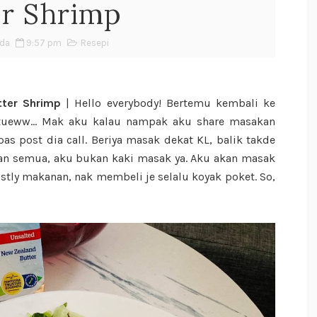
er Shrimp
ada
9:57 pm
Resepi
tter Shrimp
| Hello everybody! Bertemu kembali ke
itueww... Mak aku kalau nampak aku share masakan
as post dia call. Beriya masak dekat KL, balik takde
an semua, aku bukan kaki masak ya. Aku akan masak
mostly makanan, nak membeli je selalu koyak poket. So,