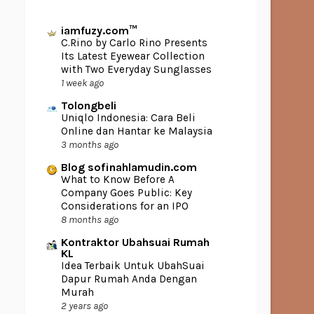
iamfuzy.com™
C.Rino by Carlo Rino Presents
Its Latest Eyewear Collection
with Two Everyday Sunglasses
1 week ago
Tolongbeli
Uniqlo Indonesia: Cara Beli
Online dan Hantar ke Malaysia
3 months ago
Blog sofinahlamudin.com
What to Know Before A
Company Goes Public: Key
Considerations for an IPO
8 months ago
Kontraktor Ubahsuai Rumah
KL
Idea Terbaik Untuk UbahSuai
Dapur Rumah Anda Dengan
Murah
2 years ago