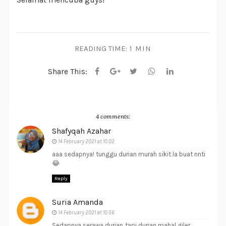
READING TIME:
1 MIN
Share This:
4 comments:
Shafyqah Azahar
14 February 2021 at 10:02
aaa sedapnya! tunggu durian murah sikit la buat nnti
😂
Reply
Suria Amanda
14 February 2021 at 10:56
Sedapnya serawa durian..tapi durian mahal giler