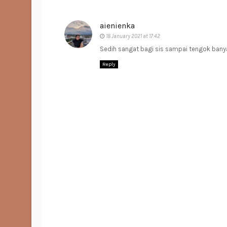
aienienka
18 January 2021 at 17:42
Sedih sangat bagi sis sampai tengok banyak 
Reply