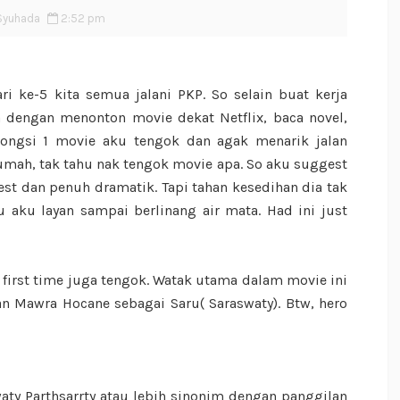
Syuhada
2:52 pm
i ke-5 kita semua jalani PKP. So selain buat kerja
 dengan menonton movie dekat Netflix, baca novel,
kongsi 1 movie aku tengok dan agak menarik jalan
umah, tak tahu nak tengok movie apa. So aku suggest
st dan penuh dramatik. Tapi tahan kesedihan dia tak
u aku layan sampai berlinang air mata. Had ini just
u first time juga tengok. Watak utama dalam movie ini
n Mawra Hocane sebagai Saru( Saraswaty). Btw, hero
ty Parthsarrty atau lebih sinonim dengan panggilan