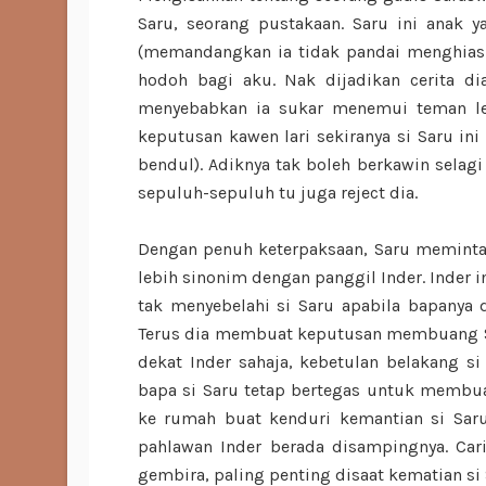
Saru, seorang pustakaan. Saru ini anak y
(memandangkan ia tidak pandai menghiaska
hodoh bagi aku. Nak dijadikan cerita di
menyebabkan ia sukar menemui teman lel
keputusan kawen lari sekiranya si Saru ini
bendul). Adiknya tak boleh berkawin selagi 
sepuluh-sepuluh tu juga reject dia.
Dengan penuh keterpaksaan, Saru meminta p
lebih sinonim dengan panggil Inder. Inder 
tak menyebelahi si Saru apabila bapanya d
Terus dia membuat keputusan membuang Saru
dekat Inder sahaja, kebetulan belakang s
bapa si Saru tetap bertegas untuk membuan
ke rumah buat kenduri kemantian si Saru
pahlawan Inder berada disampingnya. Car
gembira, paling penting disaat kematian si Sa