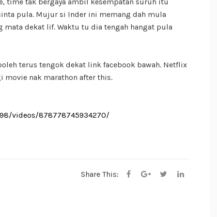
je, time tak bergaya ambil kesempatan suruh itu
cinta pula. Mujur si Inder ini memang dah mula
 mata dekat lif. Waktu tu dia tengah hangat pula
boleh terus tengok dekat link facebook bawah. Netflix
i movie nak marathon after this.
698/videos/878778745934270/
Share This: