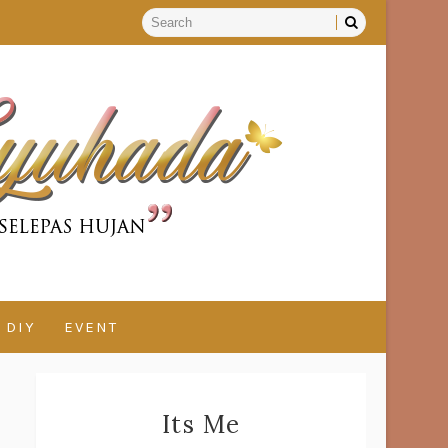
DIY
EVENT
Its Me