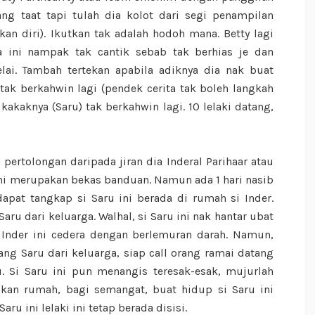
ang taat tapi tulah dia kolot dari segi penampilan
n diri). Ikutkan tak adalah hodoh mana. Betty lagi
a ini nampak tak cantik sebab tak berhias je dan
ai. Tambah tertekan apabila adiknya dia nak buat
 tak berkahwin lagi (pendek cerita tak boleh langkah
kakaknya (Saru) tak berkahwin lagi. 10 lelaki datang,
ertolongan daripada jiran dia Inderal Parihaar atau
ini merupakan bekas banduan. Namun ada 1 hari nasib
apat tangkap si Saru ini berada di rumah si Inder.
 dari keluarga. Walhal, si Saru ini nak hantar ubat
i Inder ini cedera dengan berlemuran darah. Namun,
g Saru dari keluarga, siap call orang ramai datang
. Si Saru ini pun menangis teresak-esak, mujurlah
ikan rumah, bagi semangat, buat hidup si Saru ini
ru ini lelaki ini tetap berada disisi.