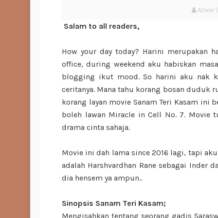
Azwar 
Salam to all readers,
How your day today? Harini merupakan har
office, during weekend aku habiskan masa
blogging ikut mood. So harini aku nak 
ceritanya. Mana tahu korang bosan duduk r
korang layan movie Sanam Teri Kasam ini be
boleh lawan Miracle in Cell No. 7. Movie t
drama cinta sahaja.
Movie ini dah lama since 2016 lagi, tapi ak
adalah Harshvardhan Rane sebagai Inder da
dia hensem ya ampun..
Sinopsis Sanam Teri Kasam;
Mengisahkan tentang seorang gadis Saraswa