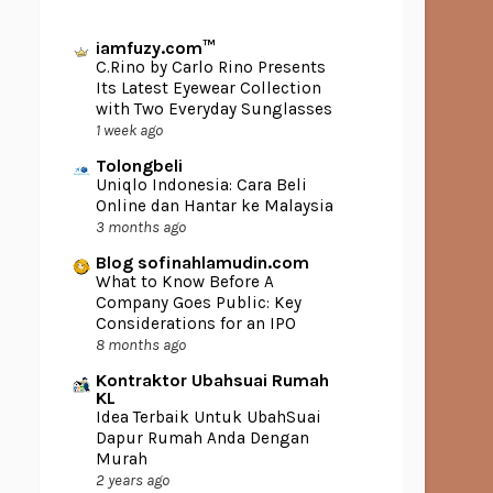
iamfuzy.com™
C.Rino by Carlo Rino Presents
Its Latest Eyewear Collection
with Two Everyday Sunglasses
1 week ago
Tolongbeli
Uniqlo Indonesia: Cara Beli
Online dan Hantar ke Malaysia
3 months ago
Blog sofinahlamudin.com
What to Know Before A
Company Goes Public: Key
Considerations for an IPO
8 months ago
Kontraktor Ubahsuai Rumah
KL
Idea Terbaik Untuk UbahSuai
Dapur Rumah Anda Dengan
Murah
2 years ago