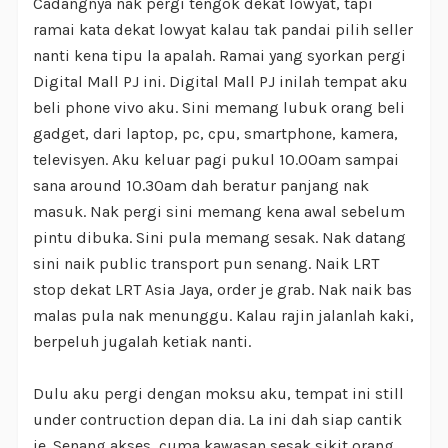
Cadangnya nak pergi tengok dekat lowyat, tapi
ramai kata dekat lowyat kalau tak pandai pilih seller
nanti kena tipu la apalah. Ramai yang syorkan pergi
Digital Mall PJ ini. Digital Mall PJ inilah tempat aku
beli phone vivo aku. Sini memang lubuk orang beli
gadget, dari laptop, pc, cpu, smartphone, kamera,
televisyen. Aku keluar pagi pukul 10.00am sampai
sana around 10.30am dah beratur panjang nak
masuk. Nak pergi sini memang kena awal sebelum
pintu dibuka. Sini pula memang sesak. Nak datang
sini naik public transport pun senang. Naik LRT
stop dekat LRT Asia Jaya, order je grab. Nak naik bas
malas pula nak menunggu. Kalau rajin jalanlah kaki,
berpeluh jugalah ketiak nanti.
Dulu aku pergi dengan moksu aku, tempat ini still
under contruction depan dia. La ini dah siap cantik
je. Senang akses, cuma kawasan sesak sikit orang