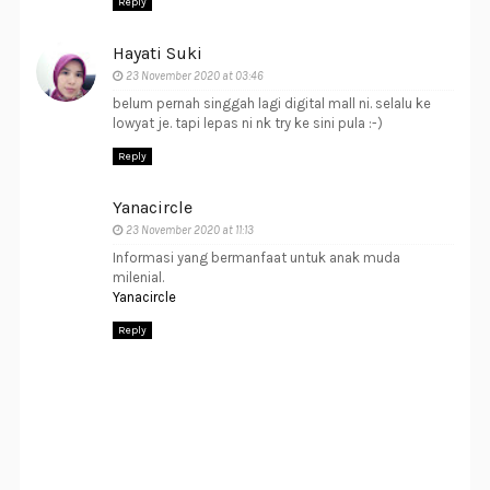
Reply
Hayati Suki
23 November 2020 at 03:46
belum pernah singgah lagi digital mall ni. selalu ke
lowyat je. tapi lepas ni nk try ke sini pula :-)
Reply
Yanacircle
23 November 2020 at 11:13
Informasi yang bermanfaat untuk anak muda
milenial.
Yanacircle
Reply