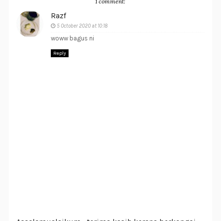
1 comment:
Razf
5 October 2020 at 10:18
woww bagus ni
Reply