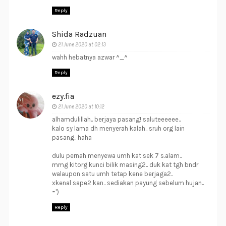
Reply
Shida Radzuan
21 June 2020 at 02:13
wahh hebatnya azwar ^_^
Reply
ezy.fia
21 June 2020 at 10:12
alhamdulillah.. berjaya pasang! saluteeeeee..
kalo sy lama dh menyerah kalah.. sruh org lain
pasang.. haha
dulu pernah menyewa umh kat sek 7 s.alam..
mmg kitorg kunci bilik masing2.. duk kat tgh bndr
walaupon satu umh tetap kene berjaga2..
xkenal sape2 kan.. sediakan payung sebelum hujan..
=')
Reply