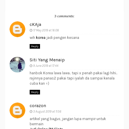
3 comments:
cKAja
17 May 2019 at 16:08
wih
korea
jadi pengen kesana
Reply
Siti Yang Menaip
9 June 2019 at 17:44
hanbok Korea lawa lawa.. tapi x penah pakai lagi hihi..
rajinnya panas2 pakai tapi iyalah da sampai kenala
cuba kan =)
Reply
corazon
3 August 2019 at 11:56
artikel yang bagus, jangan lupa mampir untuk
bermain