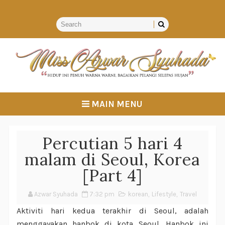
MAIN MENU
Percutian 5 hari 4
malam di Seoul, Korea
[Part 4]
Azwar Syuhada
7:32 pm
korean
,
Lifestyle
,
Travel
Aktiviti hari kedua terakhir di Seoul, adalah
menggayakan hanbok di kota Seoul. Hanbok ini