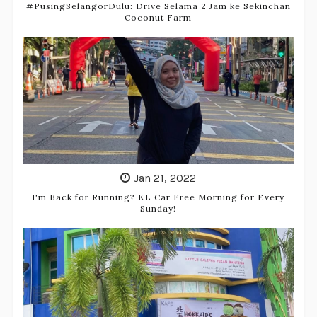
#PusingSelangorDulu: Drive Selama 2 Jam ke Sekinchan
Coconut Farm
Jan 21, 2022
I'm Back for Running? KL Car Free Morning for Every
Sunday!