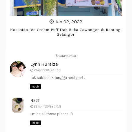
Jan 02, 2022
Hokkaido Ice Cream Puff Dah Buka Cawangan di Banting,
Selangor
3 comments:
Lynn Huraiza
21 April 2019 at 11:50
tak sabar nak tunggu next part...
Reply
Razf
22 April 2019 at 10:12
i miss all those places :D
Reply