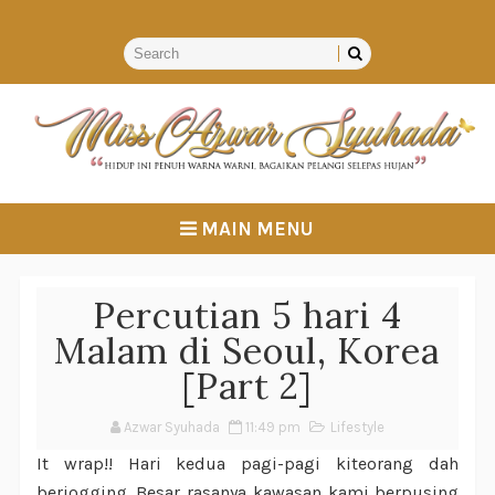
MAIN MENU
Percutian 5 hari 4
Malam di Seoul, Korea
[Part 2]
Azwar Syuhada
11:49 pm
Lifestyle
It wrap!! Hari kedua pagi-pagi kiteorang dah
berjogging. Besar rasanya kawasan kami berpusing