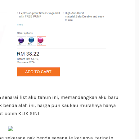
m senarai list aku tahun ini, memandangkan aku baru
ak benda alah ini, harga pun kaukau murahnya hanya
t boleh KLIK SINI.
g sekarang nak benda senang je kerjanya, teringin