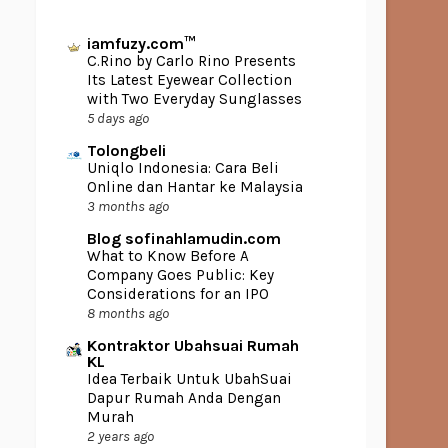
iamfuzy.com™
C.Rino by Carlo Rino Presents
Its Latest Eyewear Collection
with Two Everyday Sunglasses
5 days ago
Tolongbeli
Uniqlo Indonesia: Cara Beli
Online dan Hantar ke Malaysia
3 months ago
Blog sofinahlamudin.com
What to Know Before A
Company Goes Public: Key
Considerations for an IPO
8 months ago
Kontraktor Ubahsuai Rumah
KL
Idea Terbaik Untuk UbahSuai
Dapur Rumah Anda Dengan
Murah
2 years ago