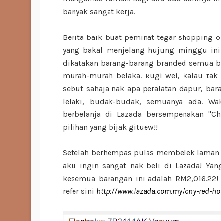
banyak sangat kerja.
Berita baik buat peminat tegar shopping o
yang bakal menjelang hujung minggu in
dikatakan barang-barang branded semua b
murah-murah belaka. Rugi wei, kalau tak
sebut sahaja nak apa peralatan dapur, bara
lelaki, budak-budak, semuanya ada. Wa
berbelanja di Lazada bersempenakan "C
pilihan yang bijak gituew!!
Setelah berhempas pulas membelek laman w
aku ingin sangat nak beli di Lazada! Yang
kesemua barangan ini adalah RM2,016.22! 
refer sini
http://www.lazada.com.my/cny-red-hot