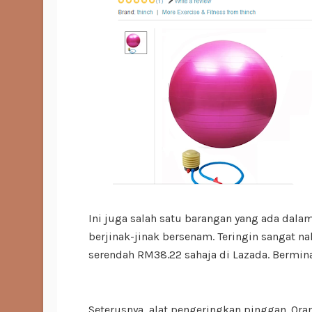
Ini juga salah satu barangan yang ada dala
berjinak-jinak bersenam. Teringin sangat n
serendah RM38.22 sahaja di Lazada. Bermina
Seterusnya, alat pengeringkan pinggan. Oran