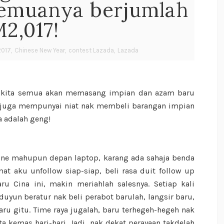
semuanya berjumlah
2,017!
2017
,
Chinese New Year
,
contest Lazada
,
Lazada
ti kita semua akan memasang impian dan azam baru
g juga mempunyai niat nak membeli barangan impian
a adalah geng!
ne mahupun depan laptop, karang ada sahaja benda
at aku unfollow siap-siap, beli rasa duit follow up
aru Cina ini, makin meriahlah salesnya. Setiap kali
yun beratur nak beli perabot barulah, langsir baru,
ru gitu. Time raya jugalah, baru terhegeh-hegeh nak
 kemas hari-hari. Jadi, nak dekat perayaan takdelah