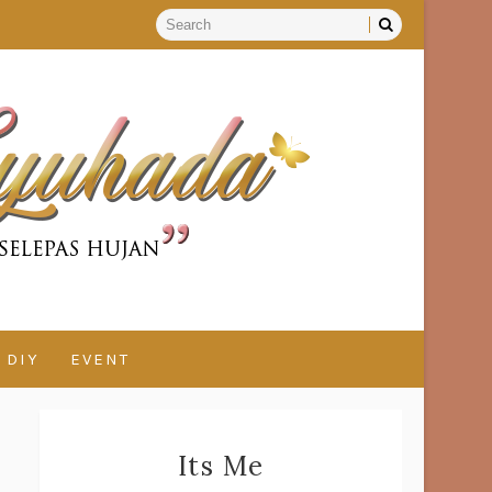
DIY
EVENT
Its Me