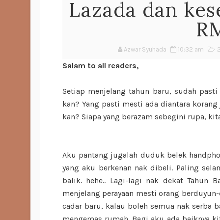
Lazada dan ke
RM
Azwar Syuhada
10:32 am
Salam to all readers,
Setiap menjelang tahun baru, sudah pas
kan? Yang pasti mesti ada diantara koran
kan? Siapa yang berazam sebegini rupa, kit
Aku pantang jugalah duduk belek handpho
yang aku berkenan nak dibeli. Paling selam
balik. hehe.. Lagi-lagi nak dekat Tahun B
menjelang perayaan mesti orang berduyun-du
cadar baru, kalau boleh semua nak serba ba
mengemas rumah. Bagi aku ada baiknya kita