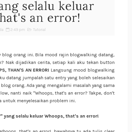
ng selalu keluar
at's an error!
da
2:49 pm
Tutorial
w blog orang ini. Bila mood rajin blogwalking datang,
? Nak dijadikan cerita, setiap kali aku tekan button
S, THAN'S AN ERROR!
Langsung mood blogwalking
 aku datang jumpalah satu entry yang boleh selesaikan
ow blog orang. Ada yang mengalami masalah yang sama
low, nanti naik "Whoops, that's an error? Takpe, don't
ca untuk menyelesaikan problem ini.
 yang selalu keluar Whoops, that's an error!
hoops, that's an error!, bawahnya tu ada tulis clear