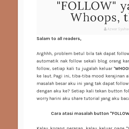
"FOLLOW" ya
Whoops, th
Azwar Syuha
Salam to all readers,
Arghhh, problem betul bila tak dapat follo
automatik nak follow sekali blog orang kan
follow, setiap kali tu jugalah keluar
'WHOOP
ke laut. Pagi ini, tiba-tiba mood kerajinan
masalah besar aku ini yang tak dapat foll
dengan aku ke? Setiap kali tekan button fol
worry harini aku share tutorial yang aku ba
Cara atasi masalah button "FOLLOW"
Kalau korang perasan, kalau keluar page "W