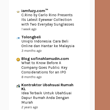
iamfuzy.com™
C.Rino by Carlo Rino Presents
Its Latest Eyewear Collection
with Two Everyday Sunglasses
1 week ago
Tolongbeli
Uniqlo Indonesia: Cara Beli
Online dan Hantar ke Malaysia
3 months ago
Blog sofinahlamudin.com
What to Know Before A
Company Goes Public: Key
Considerations for an IPO
8 months ago
Kontraktor Ubahsuai Rumah
KL
Idea Terbaik Untuk UbahSuai
Dapur Rumah Anda Dengan
Murah
2 years ago