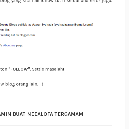
log yang kita nak follow tu, if keluar and error juga.
tton
"FOLLOW"
. Settle masalah!
w blog orang lain. =)
H AMIN BUAT NEEALOFA TERGAMAM