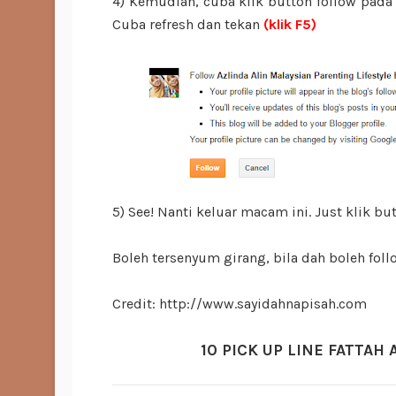
4) Kemudian, cuba klik button follow pada b
Cuba refresh dan tekan
(klik F5)
5) See! Nanti keluar macam ini. Just klik bu
Boleh tersenyum girang, bila dah boleh follo
Credit: http://www.sayidahnapisah.com
10 PICK UP LINE FATTA