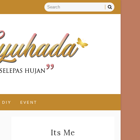
DIY
EVENT
Its Me