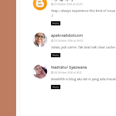
21 October 2016 at 20:23
Yeap, I always experience this kind of issue 
:)
Reply
apekinahdotcom
23 October 2016 at 09:03
Selalu jadi camni. Tak larat nak clear cac
Reply
Nadratul Syazwana
26 October 2016 at 18:13
Weehhhh ni blog aku lah ni yang ada masal
Reply