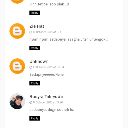
Uihh..tetibe lapo plak.. :D
Reply
Zie Has
12 October 2015 at 21:19
nyum nyum sedapnya lasagna
.
.
.
terliur tengok :)
Reply
Unknown
13 October 2015 at 08:04
Sedapnyeeeee. Hehe
Reply
Busyra Takiyudin
17 October 2015 at 13:26
sedapnya.. dngn sos cili tu..
Reply