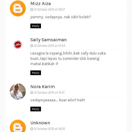
Mizz Aiza
12 October 2015 at 08:17
yummy.. sedapnya.. nak sikit boleh?
Reply
Sally Samsaiman
12 October 2015 at 14:54
Lasagna la sayang..hihihi...kak sally dulu suka
buat...tapi lepas tu surrender sbb barang
mahal..kahkah :P
Reply
Nora Karim
12 October 2015 at 15:41
sedapnyaaaaa..... kuar ailio!! haih!
Reply
Unknown
12 October 2015 at 18:05