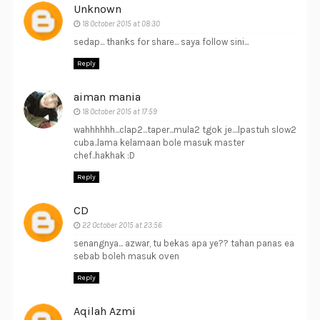
Unknown
18 October 2015 at 08:30
sedap... thanks for share... saya follow sini...
Reply
aiman mania
18 October 2015 at 17:59
wahhhhhh...clap2...taper...mula2 tgok je....lpastuh slow2
cuba..lama kelamaan bole masuk master
chef..hakhak :D
Reply
CD
22 October 2015 at 23:56
senangnya... azwar, tu bekas apa ye?? tahan panas ea
sebab boleh masuk oven
Reply
Aqilah Azmi