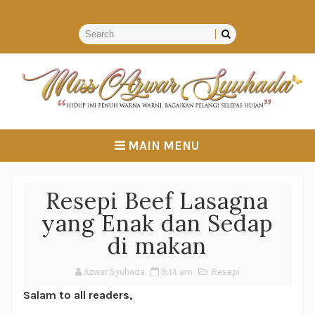
MAIN MENU
Resepi Beef Lasagna
yang Enak dan Sedap
di makan
Azwar Syuhada
9:14 am
Resepi
Salam to all readers,