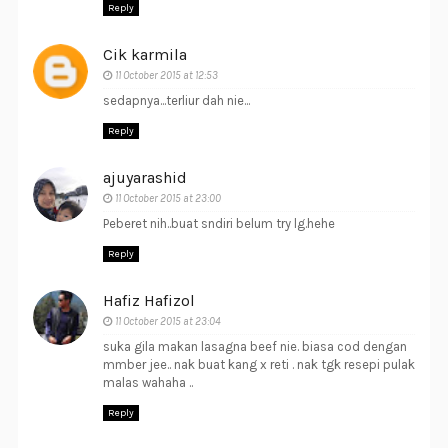
Reply
Cik karmila
11 October 2015 at 12:53
sedapnya...terliur dah nie...
Reply
ajuyarashid
11 October 2015 at 23:00
Peberet nih..buat sndiri belum try lg.hehe
Reply
Hafiz Hafizol
11 October 2015 at 23:04
suka gila makan lasagna beef nie. biasa cod dengan
mmber jee.. nak buat kang x reti . nak tgk resepi pulak
malas wahaha ..
Reply