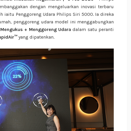
embanggakan dengan mengeluarkan inovasi terbaru
eh iaitu
Penggoreng Udara Philips Siri 5000. Ia d
ireka
umah, penggoreng udara model ini menggabungkan
 Mengukus + Menggoreng Udara
dalam satu peranti
apidAir™
yang dipatenkan.