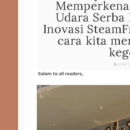
Memperkenal
Udara Serba 
Inovasi Steam
cara kita m
keg
Azwar 
Salam to all readers,