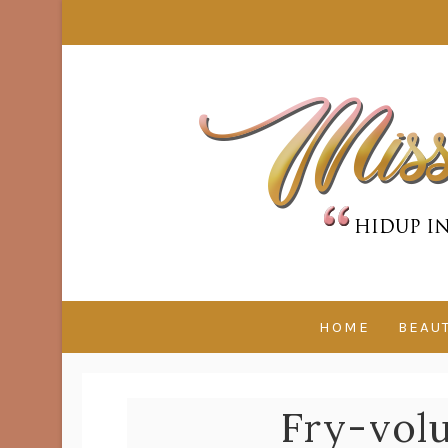
HOME
BEAU
Fry-volu