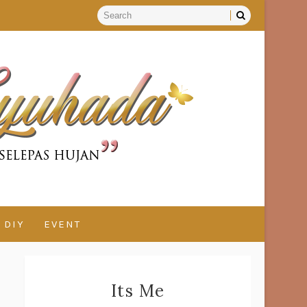
DIY
EVENT
Its Me