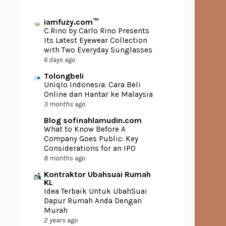
iamfuzy.com™
C.Rino by Carlo Rino Presents
Its Latest Eyewear Collection
with Two Everyday Sunglasses
6 days ago
Tolongbeli
Uniqlo Indonesia: Cara Beli
Online dan Hantar ke Malaysia
3 months ago
Blog sofinahlamudin.com
What to Know Before A
Company Goes Public: Key
Considerations for an IPO
8 months ago
Kontraktor Ubahsuai Rumah
KL
Idea Terbaik Untuk UbahSuai
Dapur Rumah Anda Dengan
Murah
2 years ago