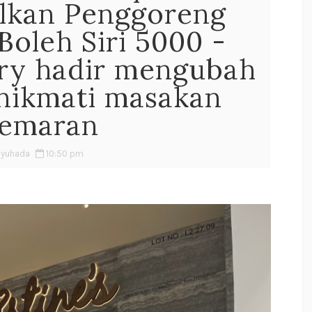
kan Penggoreng
Boleh Siri 5000 -
Fry hadir mengubah
enikmati masakan
emaran
Syuhada
10:50 pm