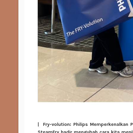
| Fry-volution: Philips Memperkenalkan 
SteamFry hadir mengubah cara kita men