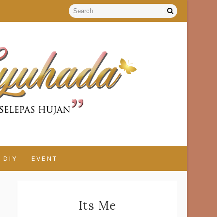
DIY
EVENT
Its Me