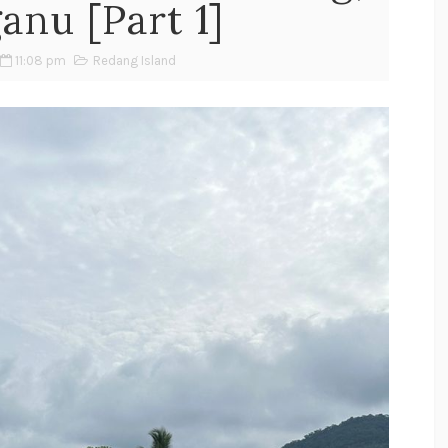
anu [Part 1]
11:08 pm
Redang Island