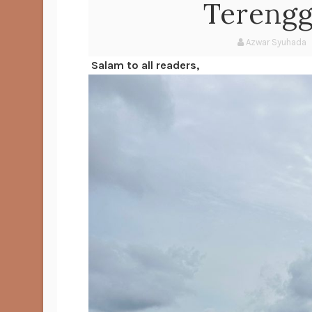
Terengg
Azwar Syuhada
Salam to all readers,