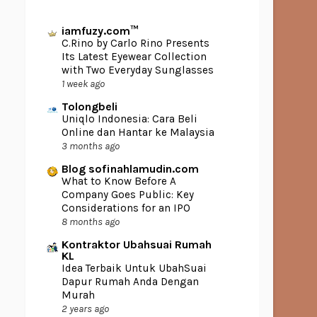
iamfuzy.com™
C.Rino by Carlo Rino Presents
Its Latest Eyewear Collection
with Two Everyday Sunglasses
1 week ago
Tolongbeli
Uniqlo Indonesia: Cara Beli
Online dan Hantar ke Malaysia
3 months ago
Blog sofinahlamudin.com
What to Know Before A
Company Goes Public: Key
Considerations for an IPO
8 months ago
Kontraktor Ubahsuai Rumah
KL
Idea Terbaik Untuk UbahSuai
Dapur Rumah Anda Dengan
Murah
2 years ago