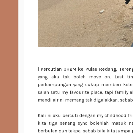
| Percutian 3H2M ke Pulau Redang, Tereng
yang aku tak boleh move on. Last tim
perkampungan yang cukup memberi ketena
salah satu my favourite place, tapi family
mandi air ni memang tak digalakkan, sebab
Kali ni aku bercuti dengan my childhood fr
kita tiga senang sync bolehlah masuk n
berbulan pun takpe, sebab bila kita jumpa