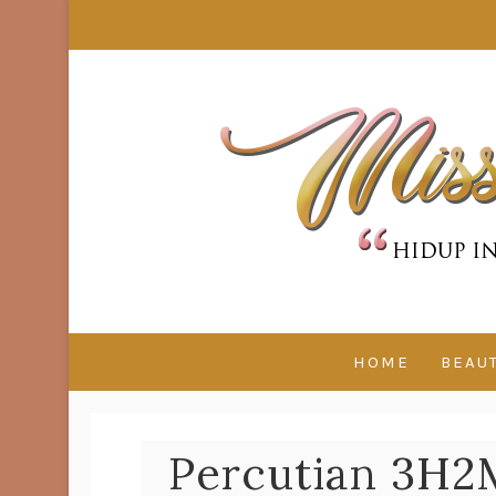
HOME
BEAU
Percutian 3H2