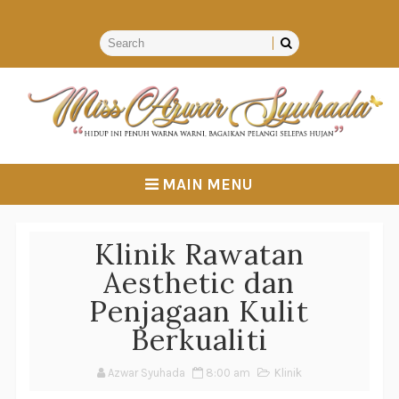
MAIN MENU
Klinik Rawatan
Aesthetic dan
Penjagaan Kulit
Berkualiti
Azwar Syuhada
8:00 am
Klinik