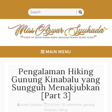
MAIN MENU
Pengalaman Hiking
Gunung Kinabalu yang
Sungguh Menakjubkan
[Part 3]
Azwar Syuhada
11:00 pm
adventure
,
gunung
kinabalu
,
hiking