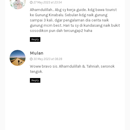
27 May 2023 at 23:54
Alhamdulillah... Abg sy kerja guide.. kdg bawa tourist
ke Gunung Kinabalu. Sebulan kdg naik gunung
sampai 3 kali.. dgar pengalaman dia cerita naik
gunung mcm best.. Hari tu sy di kundasang naik bukit
sosodikon pun dah tercungap2 haha
Reply
Mulan
30 May 2023 at 08:28
Woww bravo sis. Alhamdulillah & Tahniah, seronok
tengok.
Reply