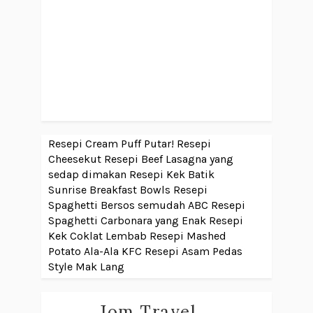
Resepi Cream Puff Putar!
Resepi
Cheesekut
Resepi Beef Lasagna yang
sedap dimakan
Resepi Kek Batik
Sunrise Breakfast Bowls
Resepi
Spaghetti Bersos semudah ABC
Resepi
Spaghetti Carbonara yang Enak
Resepi
Kek Coklat Lembab
Resepi Mashed
Potato Ala-Ala KFC
Resepi Asam Pedas
Style Mak Lang
Jom Travel