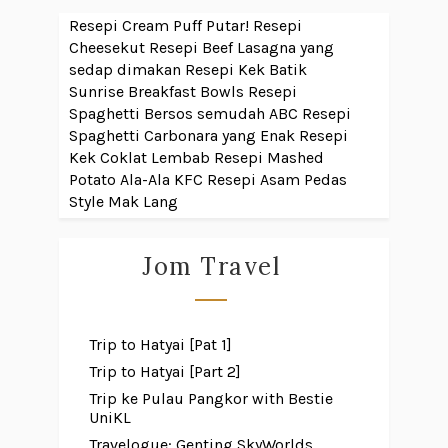
Resepi Cream Puff Putar!
Resepi
Cheesekut
Resepi Beef Lasagna yang
sedap dimakan
Resepi Kek Batik
Sunrise Breakfast Bowls
Resepi
Spaghetti Bersos semudah ABC
Resepi
Spaghetti Carbonara yang Enak
Resepi
Kek Coklat Lembab
Resepi Mashed
Potato Ala-Ala KFC
Resepi Asam Pedas
Style Mak Lang
Jom Travel
Trip to Hatyai [Pat 1]
Trip to Hatyai [Part 2]
Trip ke Pulau Pangkor with Bestie
UniKL
Travelogue: Genting SkyWorlds