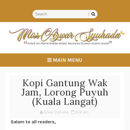
MAIN MENU
Kopi Gantung Wak
Jam, Lorong Puyuh
(Kuala Langat)
Azwar Syuhada
9:16 am
Salam to all readers,