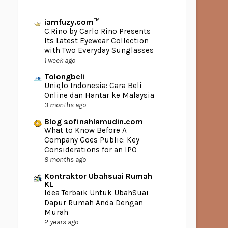
iamfuzy.com™
C.Rino by Carlo Rino Presents
Its Latest Eyewear Collection
with Two Everyday Sunglasses
1 week ago
Tolongbeli
Uniqlo Indonesia: Cara Beli
Online dan Hantar ke Malaysia
3 months ago
Blog sofinahlamudin.com
What to Know Before A
Company Goes Public: Key
Considerations for an IPO
8 months ago
Kontraktor Ubahsuai Rumah
KL
Idea Terbaik Untuk UbahSuai
Dapur Rumah Anda Dengan
Murah
2 years ago