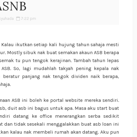
ASNB
Syuhada
7:22 pm
 Kalau ikutkan setiap kali hujung tahun sahaja mesti
ur. Mostly sibuk nak buat semakan akaun ASB berapa
i semak tu pun tengok kerajinan. Tambah tahun lepas
ASB. So, lagi mudahlah takyah pening kepala nak
u beratur panjang nak tengok dividen naik berapa,
haja.
aan ASB ini boleh ke portal website mereka sendiri.
sb, duit asb ini bagus untuk apa. Masa aku start buat
ndiri datang ke office menerangkan serba sedikit
t dan tidak sesekali menggalakkan buat asb loan ini
kkan kalau nak membeli rumah akan datang. Aku pun