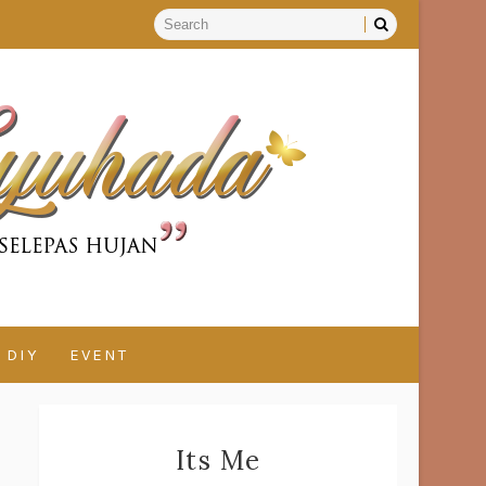
DIY
EVENT
Its Me