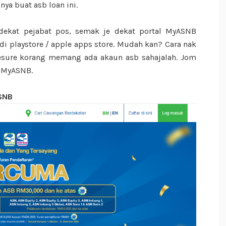
nya buat asb loan ini.
 dekat pejabat pos, semak je dekat portal MyASNB
i playstore / apple apps store. Mudah kan? Cara nak
esure korang memang ada akaun asb sahajalah. Jom
n MyASNB.
SNB