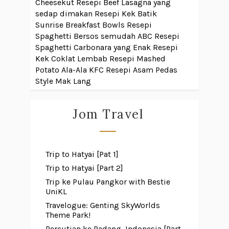
Cheesekut
Resepi Beef Lasagna yang
sedap dimakan
Resepi Kek Batik
Sunrise Breakfast Bowls
Resepi
Spaghetti Bersos semudah ABC
Resepi
Spaghetti Carbonara yang Enak
Resepi
Kek Coklat Lembab
Resepi Mashed
Potato Ala-Ala KFC
Resepi Asam Pedas
Style Mak Lang
Jom Travel
Trip to Hatyai [Pat 1]
Trip to Hatyai [Part 2]
Trip ke Pulau Pangkor with Bestie
UniKL
Travelogue: Genting SkyWorlds
Theme Park!
Percutian ke Padang, Indonesia [Part