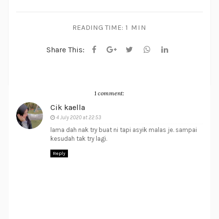
READING TIME:
1 MIN
Share This:
1 comment:
Cik kaella
4 July 2020 at 22:53
lama dah nak try buat ni tapi asyik malas je. sampai
kesudah tak try lagi.
Reply