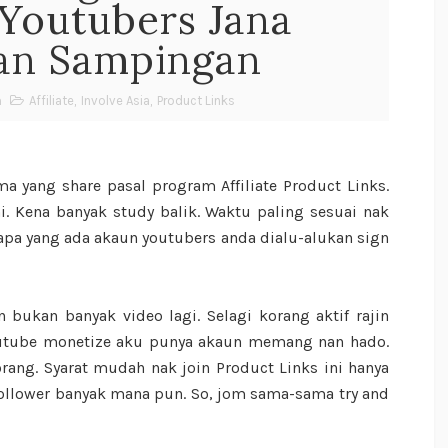
Youtubers Jana
an Sampingan
m
Affiliate
,
Involve Asia
,
Product Links
a yang share pasal program Affiliate Product Links.
i. Kena banyak study balik. Waktu paling sesuai nak
iapa yang ada akaun youtubers anda dialu-alukan sign
bukan banyak video lagi. Selagi korang aktif rajin
youtube monetize aku punya akaun memang nan hado.
ang. Syarat mudah nak join Product Links ini hanya
follower banyak mana pun. So, jom sama-sama try and