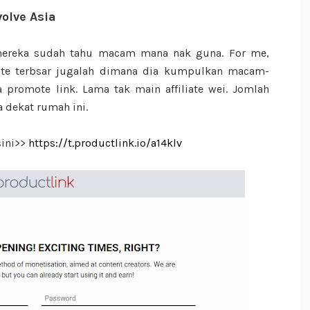
volve Asia
a mereka sudah tahu macam mana nak guna. For me,
liate terbsar jugalah dimana dia kumpulkan macam-
promote link. Lama tak main affiliate wei. Jomlah
dekat rumah ini.
sini>>
https://t.productlink.io/a14klv