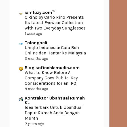
iamfuzy.com™
C.Rino by Carlo Rino Presents
Its Latest Eyewear Collection
with Two Everyday Sunglasses
1 week ago
Tolongbeli
Uniqlo Indonesia: Cara Beli
Online dan Hantar ke Malaysia
3 months ago
Blog sofinahlamudin.com
What to Know Before A
Company Goes Public: Key
Considerations for an IPO
8 months ago
Kontraktor Ubahsuai Rumah
KL
Idea Terbaik Untuk UbahSuai
Dapur Rumah Anda Dengan
Murah
2 years ago