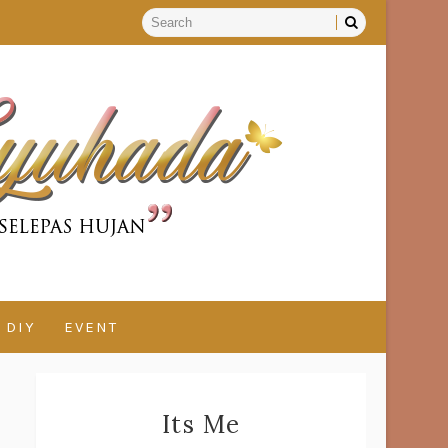
DIY
EVENT
Its Me