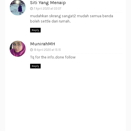
Siti Yang Menaip
7 April 2020 at 03:07
mudahkan skrang sangat2 mudah semua benda
boleh settle dari rumah..
Reply
MunirahMH
19 April 2020 at 15:15
Tq for the info..done follow
Reply