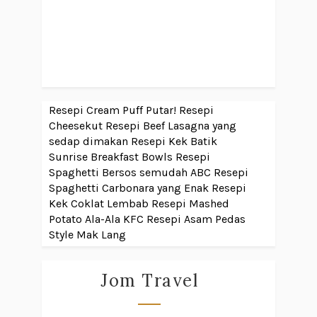
Resepi Cream Puff Putar!
Resepi
Cheesekut
Resepi Beef Lasagna yang
sedap dimakan
Resepi Kek Batik
Sunrise Breakfast Bowls
Resepi
Spaghetti Bersos semudah ABC
Resepi
Spaghetti Carbonara yang Enak
Resepi
Kek Coklat Lembab
Resepi Mashed
Potato Ala-Ala KFC
Resepi Asam Pedas
Style Mak Lang
Jom Travel