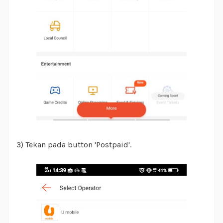
3) Tekan pada button 'Postpaid'.