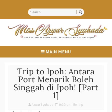
MAIN MENU
Trip to Ipoh: Antara
Port Menarik Boleh
Singgah di Ipoh! [Part
1]
Azwar Syuhada
9:32 pm
trip