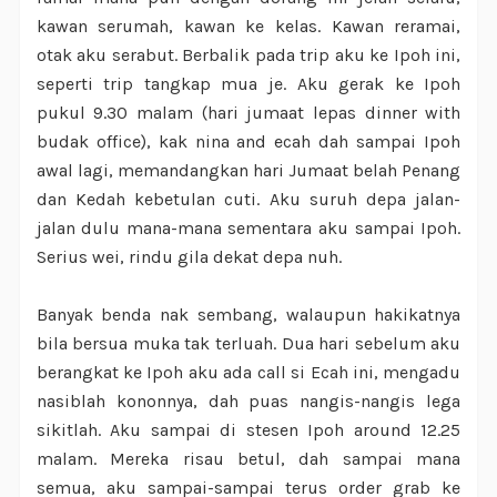
kawan serumah, kawan ke kelas. Kawan reramai,
otak aku serabut. Berbalik pada trip aku ke Ipoh ini,
seperti trip tangkap mua je. Aku gerak ke Ipoh
pukul 9.30 malam (hari jumaat lepas dinner with
budak office), kak nina and ecah dah sampai Ipoh
awal lagi, memandangkan hari Jumaat belah Penang
dan Kedah kebetulan cuti. Aku suruh depa jalan-
jalan dulu mana-mana sementara aku sampai Ipoh.
Serius wei, rindu gila dekat depa nuh.
Banyak benda nak sembang, walaupun hakikatnya
bila bersua muka tak terluah. Dua hari sebelum aku
berangkat ke Ipoh aku ada call si Ecah ini, mengadu
nasiblah kononnya, dah puas nangis-nangis lega
sikitlah. Aku sampai di stesen Ipoh around 12.25
malam. Mereka risau betul, dah sampai mana
semua, aku sampai-sampai terus order grab ke