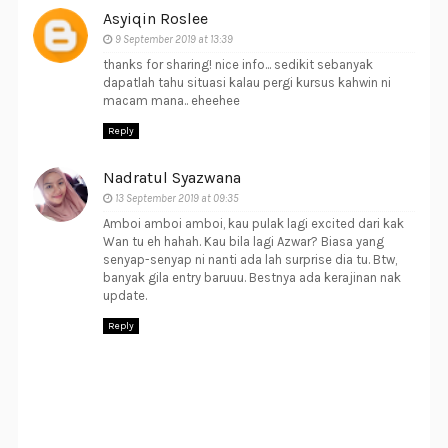
Asyiqin Roslee
9 September 2019 at 13:39
thanks for sharing! nice info... sedikit sebanyak
dapatlah tahu situasi kalau pergi kursus kahwin ni
macam mana.. eheehee
Reply
Nadratul Syazwana
13 September 2019 at 09:35
Amboi amboi amboi, kau pulak lagi excited dari kak
Wan tu eh hahah. Kau bila lagi Azwar? Biasa yang
senyap-senyap ni nanti ada lah surprise dia tu. Btw,
banyak gila entry baruuu. Bestnya ada kerajinan nak
update.
Reply