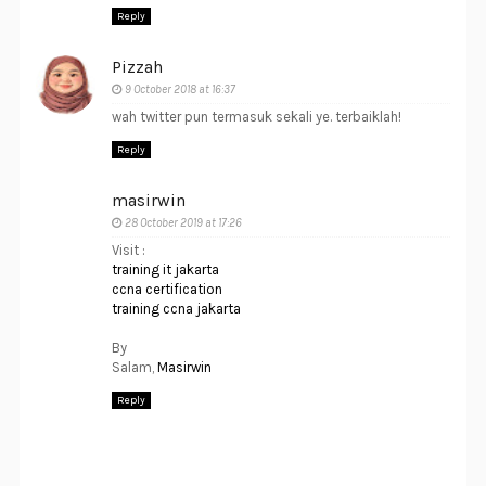
Reply
Pizzah
9 October 2018 at 16:37
wah twitter pun termasuk sekali ye. terbaiklah!
Reply
masirwin
28 October 2019 at 17:26
Visit :
training it jakarta
ccna certification
training ccna jakarta
By
Salam,
Masirwin
Reply