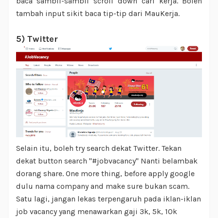
baca sambil-sambil scroll down cari kerja. Boleh
tambah input sikit baca tip-tip dari MauKerja.
5) Twitter
Selain itu, boleh try search dekat Twitter. Tekan
dekat button search "#jobvacancy" Nanti belambak
dorang share. One more thing, before apply google
dulu nama company and make sure bukan scam.
Satu lagi, jangan lekas terpengaruh pada iklan-iklan
job vacancy yang menawarkan gaji 3k, 5k, 10k