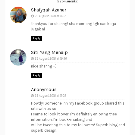
5 comments:
Shafyqah Azahar
25 August 2018 at 16:17
thankyou for sharing! sha memang tgh cari kerja
jugak ni
Reply
Siti Yang Menaip
25 August 2018 at 19:56
nice sharing =)
Reply
Anonymous
28 August 2018 at 11:05
Howdy! Someone inn my Facebook group shared this
site with us so
I came to look it over. I'm definitely enjoying thee
information. I'm book-marking and
will be tweeting this to my followers! Superb blog and
superb design.