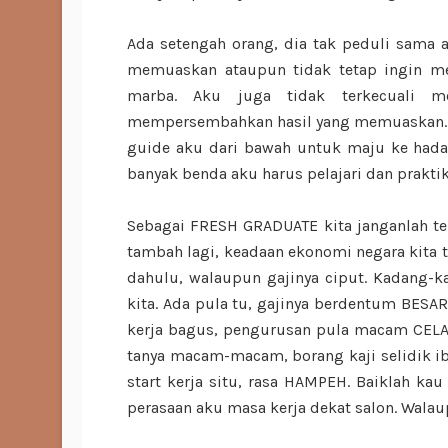
Ada setengah orang, dia tak peduli sama ad
memuaskan ataupun tidak tetap ingin me
marba. Aku juga tidak terkecuali m
mempersembahkan hasil yang memuaskan. Ju
guide aku dari bawah untuk maju ke had
banyak benda aku harus pelajari dan prakti
Sebagai FRESH GRADUATE kita janganlah t
tambah lagi, keadaan ekonomi negara kita t
dahulu, walaupun gajinya ciput. Kadang-ka
kita. Ada pula tu, gajinya berdentum BESAR
kerja bagus, pengurusan pula macam CELAK
tanya macam-macam, borang kaji selidik ib
start kerja situ, rasa HAMPEH. Baiklah k
perasaan aku masa kerja dekat salon. Walaupu