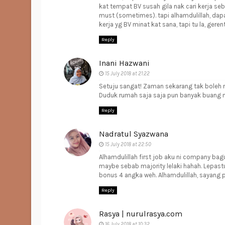
kat tempat BV susah gila nak cari kerja s
must (sometimes). tapi alhamdulillah, dapat
kerja yg BV minat kat sana, tapi tu la, geren
Reply
Inani Hazwani
15 July 2018 at 21:22
Setuju sangat! Zaman sekarang tak boleh n
Duduk rumah saja saja pun banyak buang ma
Reply
Nadratul Syazwana
15 July 2018 at 22:50
Alhamdulillah first job aku ni company ba
maybe sebab majority lelaki hahah. Lepast
bonus 4 angka weh. Alhamdulillah, sayang p
Reply
Rasya | nurulrasya.com
16 July 2018 at 10:32