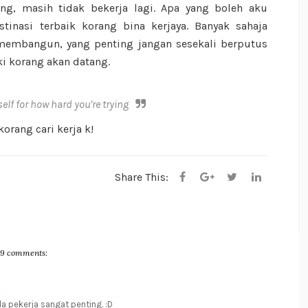
g, masih tidak bekerja lagi. Apa yang boleh aku
inasi terbaik korang bina kerjaya. Banyak sahaja
embangun, yang penting jangan sesekali berputus
eki korang akan datang.
elf for how hard you're trying
korang cari kerja k!
Share This:
9 comments:
a pekerja sangat penting. :D