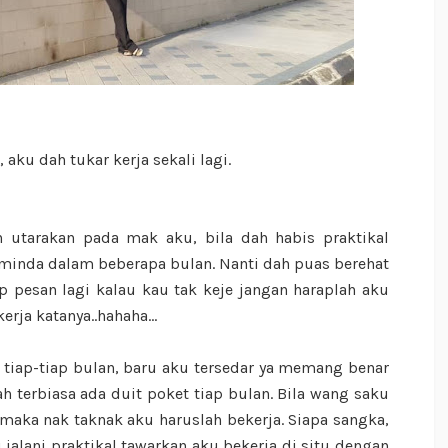
aku dah tukar kerja sekali lagi.
n utarakan pada mak aku, bila dah habis praktikal
 minda dalam beberapa bulan. Nanti dah puas berehat
ap pesan lagi kalau kau tak keje jangan haraplah aku
erja katanya..hahaha...
 tiap-tiap bulan, baru aku tersedar ya memang benar
h terbiasa ada duit poket tiap bulan. Bila wang saku
maka nak taknak aku haruslah bekerja. Siapa sangka,
alani praktikal tawarkan aku bekerja di situ dengan