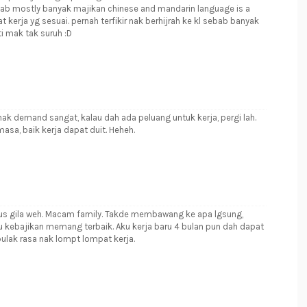
ebab mostly banyak majikan chinese and mandarin language is a
 kerja yg sesuai. pernah terfikir nak berhijrah ke kl sebab banyak
ti mak tak suruh :D
ak demand sangat, kalau dah ada peluang untuk kerja, pergi lah.
sa, baik kerja dapat duit. Heheh.
gus gila weh. Macam family. Takde membawang ke apa lgsung,
u kebajikan memang terbaik. Aku kerja baru 4 bulan pun dah dapat
ulak rasa nak lompt lompat kerja.