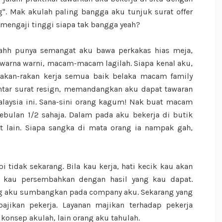
g". Mak akulah paling bangga aku tunjuk surat offer
e mengaji tinggi siapa tak bangga yeah?
wahh punya semangat aku bawa perkakas hias meja,
en warna warni, macam-macam lagilah. Siapa kenal aku,
akan-rakan kerja semua baik belaka macam family
ntar surat resign, memandangkan aku dapat tawaran
alaysia ini. Sana-sini orang kagum! Nak buat macam
bulan 1/2 sahaja. Dalam pada aku bekerja di butik
t lain. Siapa sangka di mata orang ia nampak gah,
pi tidak sekarang. Bila kau kerja, hati kecik kau akan
g kau persembahkan dengan hasil yang kau dapat.
ng aku sumbangkan pada company aku. Sekarang yang
jikan pekerja. Layanan majikan terhadap pekerja
 konsep akulah, lain orang aku tahulah.