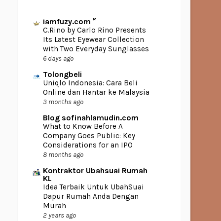
iamfuzy.com™
C.Rino by Carlo Rino Presents
Its Latest Eyewear Collection
with Two Everyday Sunglasses
6 days ago
Tolongbeli
Uniqlo Indonesia: Cara Beli
Online dan Hantar ke Malaysia
3 months ago
Blog sofinahlamudin.com
What to Know Before A
Company Goes Public: Key
Considerations for an IPO
8 months ago
Kontraktor Ubahsuai Rumah
KL
Idea Terbaik Untuk UbahSuai
Dapur Rumah Anda Dengan
Murah
2 years ago