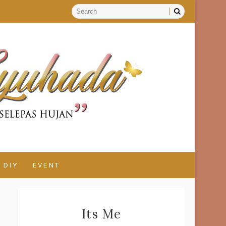
DIY
EVENT
Its Me