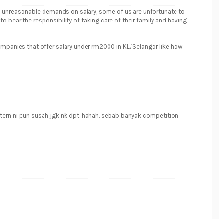
ve unreasonable demands on salary, some of us are unfortunate to
 bear the responsibility of taking care of their family and having
ompanies that offer salary under rm2000 in KL/Selangor like how
ntern ni pun susah jgk nk dpt. hahah. sebab banyak competition