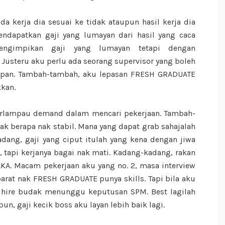
a kerja dia sesuai ke tidak ataupun hasil kerja dia
ndapatkan gaji yang lumayan dari hasil yang caca
engimpikan gaji yang lumayan tetapi dengan
steru aku perlu ada seorang supervisor yang boleh
apan. Tambah-tambah, aku lepasan FRESH GRADUATE
kkan.
erlampau demand dalam mencari pekerjaan. Tambah-
ak berapa nak stabil. Mana yang dapat grab sahajalah
dang, gaji yang ciput itulah yang kena dengan jiwa
, tapi kerjanya bagai nak mati. Kadang-kadang, rakan
A. Macam pekerjaan aku yang no. 2, masa interview
arat nak FRESH GRADUATE punya skills. Tapi bila aku
au hire budak menunggu keputusan SPM. Best lagilah
n, gaji kecik boss aku layan lebih baik lagi.