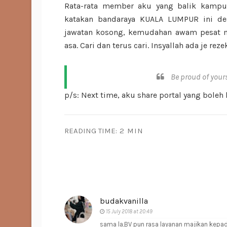
Rata-rata member aku yang balik kampun
katakan bandaraya KUALA LUMPUR ini dest
jawatan kosong, kemudahan awam pesat m
asa. Cari dan terus cari. Insyallah ada je rez
Be proud of yours
p/s: Next time, aku share portal yang boleh 
READING TIME:
2 MIN
budakvanilla
15 July 2018 at 20:49
sama la,BV pun rasa layanan majikan kepad