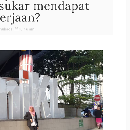
ukar mendapat
erjaan?
Syuhada
10:46 am