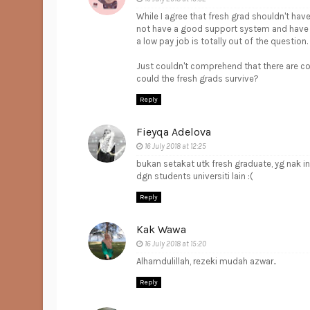
While I agree that fresh grad shouldn't ha
not have a good support system and have to
a low pay job is totally out of the question.
Just couldn't comprehend that there are c
could the fresh grads survive?
Reply
Fieyqa Adelova
16 July 2018 at 12:25
bukan setakat utk fresh graduate, yg nak i
dgn students universiti lain :(
Reply
Kak Wawa
16 July 2018 at 15:20
Alhamdulillah, rezeki mudah azwar..
Reply