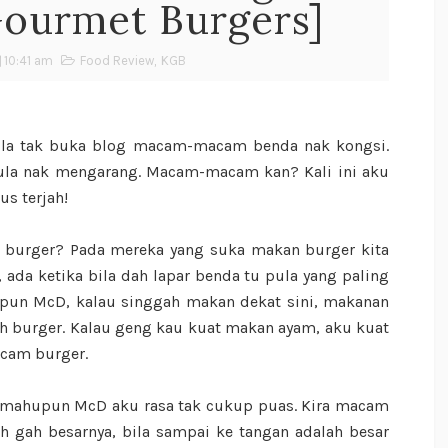
Gourmet Burgers]
10:41 am
Food Review
,
KGB
 bila tak buka blog macam-macam benda nak kongsi.
pula nak mengarang. Macam-macam kan? Kali ini aku
us terjah!
n burger? Pada mereka yang suka makan burger kita
ada ketika bila dah lapar benda tu pula yang paling
pun McD, kalau singgah makan dekat sini, makanan
ah burger. Kalau geng kau kuat makan ayam, aku kuat
acam burger.
C mahupun McD aku rasa tak cukup puas. Kira macam
ah gah besarnya, bila sampai ke tangan adalah besar