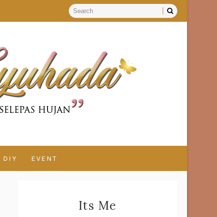
DIY
EVENT
Its Me