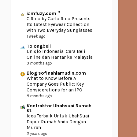
iamfuzy.com™
C.Rino by Carlo Rino Presents
Its Latest Eyewear Collection
with Two Everyday Sunglasses
1 week ago
Tolongbeli
Uniqlo Indonesia: Cara Beli
Online dan Hantar ke Malaysia
3 months ago
Blog sofinahlamudin.com
What to Know Before A
Company Goes Public: Key
Considerations for an IPO
8 months ago
Kontraktor Ubahsuai Rumah
KL
Idea Terbaik Untuk UbahSuai
Dapur Rumah Anda Dengan
Murah
2 years ago