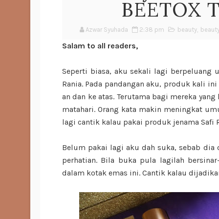
BEETOX 
Azwar Syuhada
2:38 pm
beauty
,
beaut
Salam to all readers,
Seperti biasa, aku sekali lagi berpeluang
Rania. Pada pandangan aku, produk kali ini
an dan ke atas. Terutama bagi mereka yang 
matahari. Orang kata makin meningkat umur
lagi cantik kalau pakai produk jenama Saf
Belum pakai lagi aku dah suka, sebab dia
perhatian. Bila buka pula lagilah bersina
dalam kotak emas ini. Cantik kalau dijadika