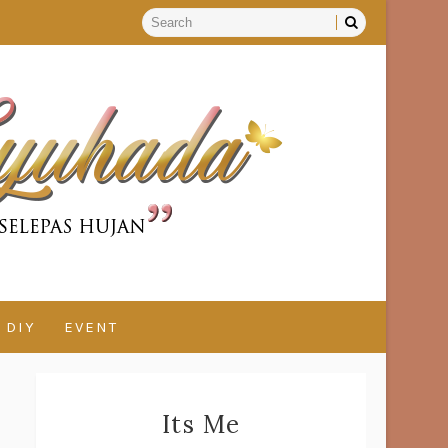
DIY
EVENT
Its Me