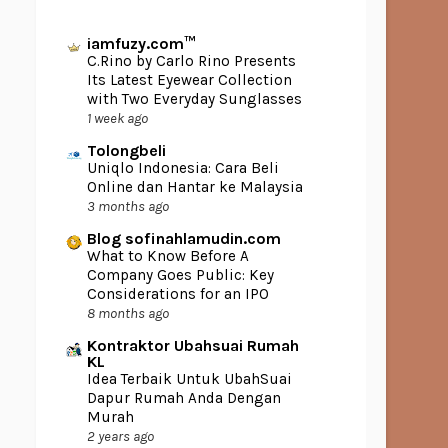
iamfuzy.com™
C.Rino by Carlo Rino Presents
Its Latest Eyewear Collection
with Two Everyday Sunglasses
1 week ago
Tolongbeli
Uniqlo Indonesia: Cara Beli
Online dan Hantar ke Malaysia
3 months ago
Blog sofinahlamudin.com
What to Know Before A
Company Goes Public: Key
Considerations for an IPO
8 months ago
Kontraktor Ubahsuai Rumah
KL
Idea Terbaik Untuk UbahSuai
Dapur Rumah Anda Dengan
Murah
2 years ago