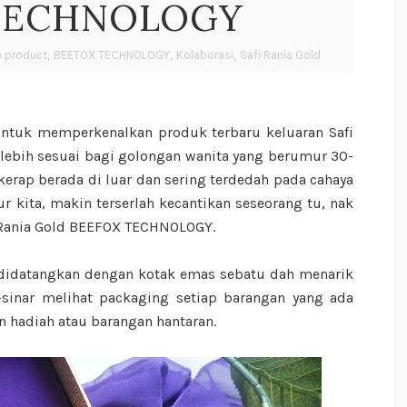
TECHNOLOGY
y product
,
BEETOX TECHNOLOGY
,
Kolaborasi
,
Safi Rania Gold
 untuk memperkenalkan produk terbaru keluaran Safi
 lebih sesuai bagi golongan wanita yang berumur 30-
kerap berada di luar dan sering terdedah pada cahaya
 kita, makin terserlah kecantikan seseorang tu, nak
i Rania Gold BEEFOX TECHNOLOGY.
 didatangkan dengan kotak emas sebatu dah menarik
r-sinar melihat packaging setiap barangan yang ada
n hadiah atau barangan hantaran.