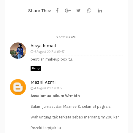
Share This:
7 comments:
Aisya Ismail
4 August 2017 at 09:47
best lah makeup box tu..
Reply
Mazni Azmi
4 August 2017 at 11:15
Assalamualaikum Wrmbth
Salam jumaat dari Maznee & selamat pagi sis
Wah untung tak terkata sebab memang rm200 kan
Rezeki terpijak tu