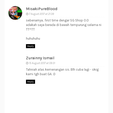
MisakiPureBlood
7 August 2017 at 21:39
sebenarnya.. first time dengar SG Shop O.O
adakah saya berada di bawah tempurung selama ni
TT^TT
huhuhuhu
Reply
Zurainny Ismail
15 August 2017 at 09:31
Tahniah atas kemenangan sis. Blh cuba lagi - skrg
kami tgh buat GA. :D
Reply