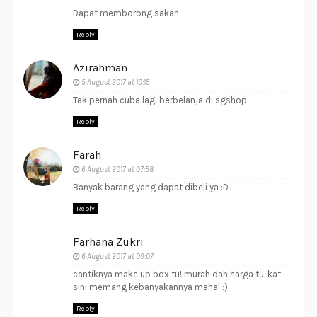
Dapat memborong sakan
Reply
Azirahman
5 August 2017 at 10:15
Tak pernah cuba lagi berbelanja di sgshop
Reply
Farah
6 August 2017 at 07:58
Banyak barang yang dapat dibeli ya :D
Reply
Farhana Zukri
6 August 2017 at 09:07
cantiknya make up box tu! murah dah harga tu. kat
sini memang kebanyakannya mahal :)
Reply