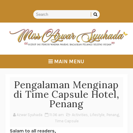
MAIN MENU
Pengalaman Menginap
di Time Capsule Hotel,
Penang
Azwar Syuhada
11:36 am
Activities
,
Lifestyle
,
Penang
,
Time Capsule
Salam to all readers,