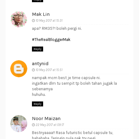
Mak Lin
10 May 2017 at 15:31
apa? RM35?! boleh pergi ni.
#TheRealBloggerMak
Reply
antynid
10 May 2017 at 15:51
nampak mcm best je time capsule ni.
ingatkan dlm tu sempit tp boleh tahan jugak la
sebenarnya
huhuhu.
Reply
Noor Maizan
22 May 2017 at 09:17
Bestnyaaaa!! Rasa futuristic betul capsule tu,
hahahaha. Teringin pula nak try pegi.