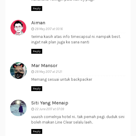
Reply
Aiman
28 May 2017 at 00:16
terima kasih atas info timecapsul ni. nampak best.
ingat nak plan juga ke sana nanti
Reply
Mar Mansor
28 May 2017 at 21:21
Memang sesuai untuk backpacker
Reply
Siti Yang Menaip
22 June 2017 at 07:09
uuuish comelnya hotel ni.. tak pernah pegi. duduk sini
boleh makan Line Clear selalu laeh..
Reply