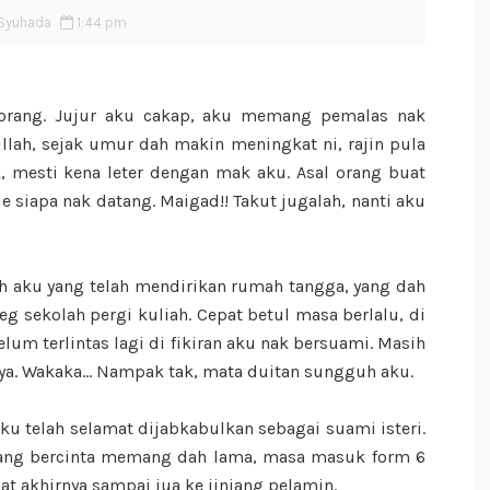
Syuhada
1:44 pm
 orang. Jujur aku cakap, aku memang pemalas nak
llah, sejak umur dah makin meningkat ni, rajin pula
k, mesti kena leter dengan mak aku. Asal orang buat
e siapa nak datang. Maigad!! Takut jugalah, nanti aku
h aku yang telah mendirikan rumah tangga, yang dah
eg sekolah pergi kuliah. Cepat betul masa berlalu, di
lum terlintas lagi di fikiran aku nak bersuami. Masih
a. Wakaka... Nampak tak, mata duitan sungguh aku.
u telah selamat dijabkabulkan sebagai suami isteri.
ang bercinta memang dah lama, masa masuk form 6
at akhirnya sampai jua ke jinjang pelamin.