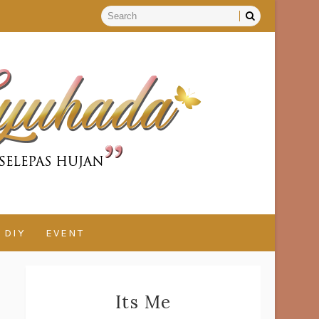
DIY
EVENT
Its Me