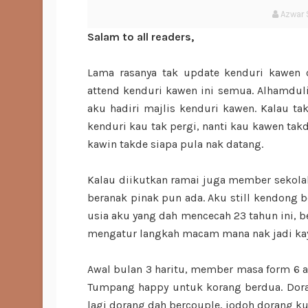
Azwar 
Salam to all readers,
Lama rasanya tak update kenduri kawen
attend kenduri kawen ini semua. Alhamduli
aku hadiri majlis kenduri kawen. Kalau ta
kenduri kau tak pergi, nanti kau kawen takd
kawin takde siapa pula nak datang.
Kalau diikutkan ramai juga member sekola
beranak pinak pun ada. Aku still kendong b
usia aku yang dah mencecah 23 tahun ini, be
mengatur langkah macam mana nak jadi kay
Awal bulan 3 haritu, member masa form 6 ak
Tumpang happy untuk korang berdua. Dor
lagi dorang dah bercouple, jodoh dorang ku