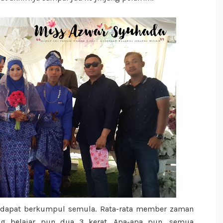
 dapat berkumpul semula. Rata-rata member zaman
ang belajar pun dua 3 kerat. Apa-apa pun, semua