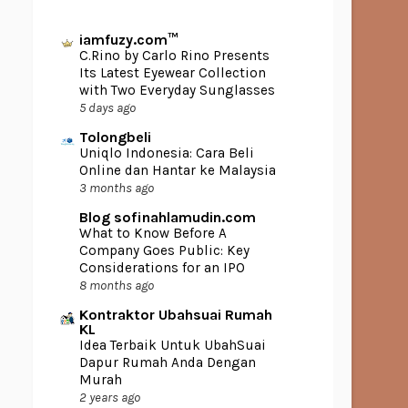
iamfuzy.com™
C.Rino by Carlo Rino Presents
Its Latest Eyewear Collection
with Two Everyday Sunglasses
5 days ago
Tolongbeli
Uniqlo Indonesia: Cara Beli
Online dan Hantar ke Malaysia
3 months ago
Blog sofinahlamudin.com
What to Know Before A
Company Goes Public: Key
Considerations for an IPO
8 months ago
Kontraktor Ubahsuai Rumah
KL
Idea Terbaik Untuk UbahSuai
Dapur Rumah Anda Dengan
Murah
2 years ago