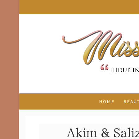
HOME
BEAU
Akim & Sali