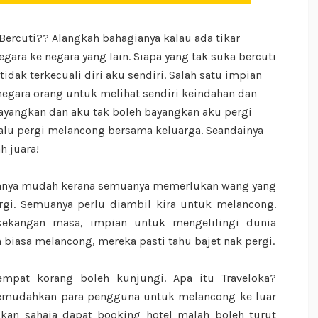
Bercuti?? Alangkah bahagianya kalau ada tikar
egara ke negara yang lain. Siapa yang tak suka bercuti
idak terkecuali diri aku sendiri. Salah satu impian
egara orang untuk melihat sendiri keindahan dan
bayangkan dan aku tak boleh bayangkan aku pergi
alu pergi melancong bersama keluarga. Seandainya
ah juara!
annya mudah kerana semuanya memerlukan wang yang
rgi. Semuanya perlu diambil kira untuk melancong.
ekangan masa, impian untuk mengelilingi dunia
biasa melancong, mereka pasti tahu bajet nak pergi.
mpat korang boleh kunjungi. Apa itu Traveloka?
memudahkan para pengguna untuk melancong ke luar
kan sahaja dapat booking hotel malah boleh turut