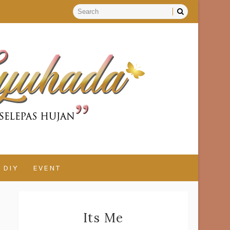
DIY
EVENT
Its Me