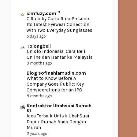
iamfuzy.com™
C.Rino by Carlo Rino Presents
Its Latest Eyewear Collection
with Two Everyday Sunglasses
5 days ago
Tolongbeli
Uniqlo Indonesia: Cara Beli
Online dan Hantar ke Malaysia
3 months ago
Blog sofinahlamudin.com
What to Know Before A
Company Goes Public: Key
Considerations for an IPO
8 months ago
Kontraktor Ubahsuai Rumah
KL
Idea Terbaik Untuk UbahSuai
Dapur Rumah Anda Dengan
Murah
2 years ago