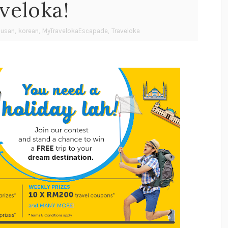
veloka!
usan
,
korean
,
MyTravelokaEscapade
,
Traveloka