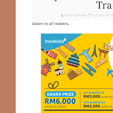
Tra
Azwar Syuhada
11:30 pm
B
Salam to all readers,