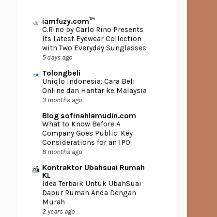
iamfuzy.com™
C.Rino by Carlo Rino Presents
Its Latest Eyewear Collection
with Two Everyday Sunglasses
5 days ago
Tolongbeli
Uniqlo Indonesia: Cara Beli
Online dan Hantar ke Malaysia
3 months ago
Blog sofinahlamudin.com
What to Know Before A
Company Goes Public: Key
Considerations for an IPO
8 months ago
Kontraktor Ubahsuai Rumah
KL
Idea Terbaik Untuk UbahSuai
Dapur Rumah Anda Dengan
Murah
2 years ago