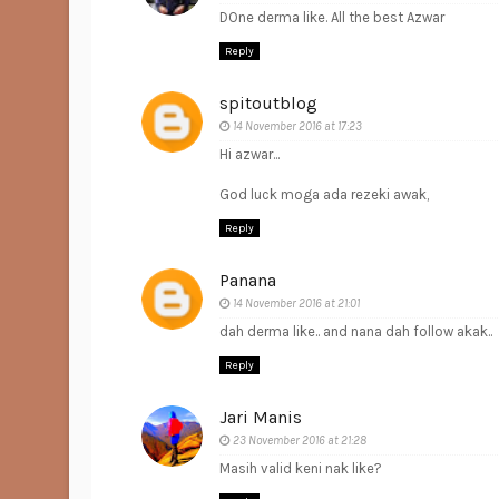
DOne derma like. All the best Azwar
Reply
spitoutblog
14 November 2016 at 17:23
Hi azwar...
God luck moga ada rezeki awak,
Reply
Panana
14 November 2016 at 21:01
dah derma like.. and nana dah follow akak..
Reply
Jari Manis
23 November 2016 at 21:28
Masih valid keni nak like?