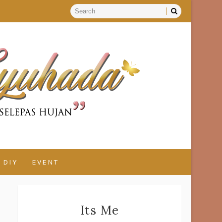
DIY
EVENT
Its Me