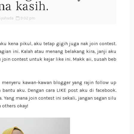
ma kasih.
Syuhada
9:02 pm
ku kena pikul, aku tetap gigih juga nak join contest.
agian ini. Kalah atau menang belakang kira, janji aku
join contest untuk kejar like ini. Makk aii, susah beb
n menyeru kawan-kawan blogger yang rajin follow up
 bantu aku. Dengan cara LIKE post aku di facebook.
. Yang mana join contest ini sekali, jangan segan silu
 others okay!