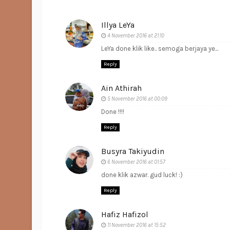
Illya LeYa
4 November 2016 at 21:10
LeYa done klik like.. semoga berjaya ye...
Reply
Ain Athirah
5 November 2016 at 00:09
Done !!!!
Reply
Busyra Takiyudin
6 November 2016 at 01:57
done klik azwar. gud luck! :)
Reply
Hafiz Hafizol
11 November 2016 at 15:52