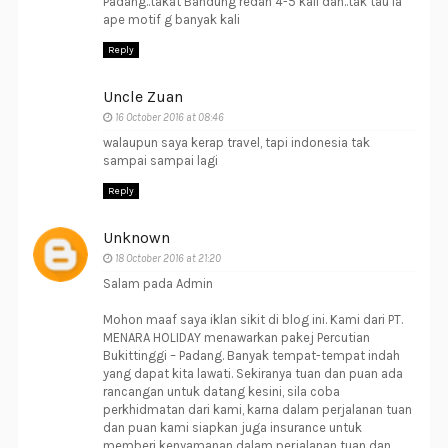
Padang..takat Bandung redah 4-5 kali dah..tak tau la
ape motif g banyak kali
Reply
Uncle Zuan
16 October 2016 at 08:46
walaupun saya kerap travel, tapi indonesia tak
sampai sampai lagi
Reply
Unknown
18 October 2016 at 21:20
Salam pada Admin
Mohon maaf saya iklan sikit di blog ini. Kami dari PT.
MENARA HOLIDAY menawarkan pakej Percutian
Bukittinggi – Padang. Banyak tempat-tempat indah
yang dapat kita lawati. Sekiranya tuan dan puan ada
rancangan untuk datang kesini, sila coba
perkhidmatan dari kami, karna dalam perjalanan tuan
dan puan kami siapkan juga insurance untuk
memberi kenyamanan dalam perjalanan tuan dan