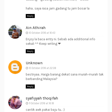
haha.. saya rasa jam gadang tu jam bosar la
Reply
Ain Athirah
10 October 2016 at 16:43
Enjoy la baca entry ni. Sebab ada additional info
sekali ^^ Keep writing ❤
Reply
Unknown
10 October 2016 at 22:08
bestnyaa.. Harga barang dekat sana murah-murah tak
berbanding Malaysia?
Reply
syafiyyah thoqifah
11 October 2016 at 16:18
cantik awk pakai baju tu.. :)