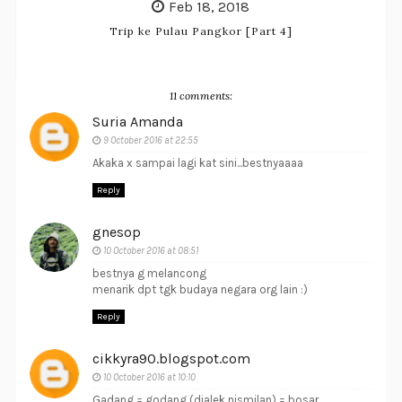
Feb 18, 2018
Trip ke Pulau Pangkor [Part 4]
11 comments:
Suria Amanda
9 October 2016 at 22:55
Akaka x sampai lagi kat sini...bestnyaaaa
Reply
gnesop
10 October 2016 at 08:51
bestnya g melancong
menarik dpt tgk budaya negara org lain :)
Reply
cikkyra90.blogspot.com
10 October 2016 at 10:10
Gadang = godang (dialek nismilan) = bosar