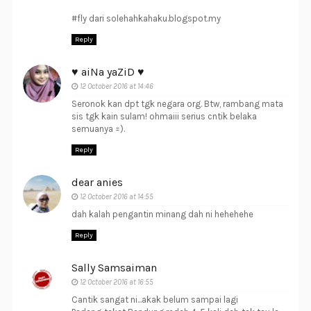
#fly dari solehahkahaku.blogspot.my
Reply
♥ aiNa yaZiD ♥
12 October 2016 at 14:46
Seronok kan dpt tgk negara org. Btw, rambang mata
sis tgk kain sulam! ohmaiii serius cntik belaka
semuanya =).
Reply
dear anies
12 October 2016 at 14:55
dah kalah pengantin minang dah ni hehehehe
Reply
Sally Samsaiman
12 October 2016 at 16:55
Cantik sangat ni...akak belum sampai lagi