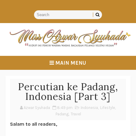
MAIN MENU
Percutian ke Padang,
Indonesia [Part 3]
Azwar Syuhada
8:49 pm
Indonesia
,
Lifestyle
,
Padang
,
Travel
Salam to all readers,