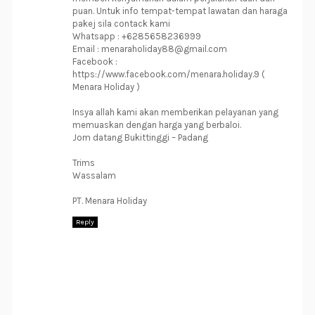
puan. Untuk info tempat-tempat lawatan dan haraga
pakej sila contack kami
Whatsapp : +6285658236999
Email : menaraholiday88@gmail.com
Facebook :
https://www.facebook.com/menara.holiday.9 (
Menara Holiday )
Insya allah kami akan memberikan pelayanan yang
memuaskan dengan harga yang berbaloi.
Jom datang Bukittinggi – Padang
Trims
Wassalam
PT. Menara Holiday
Reply