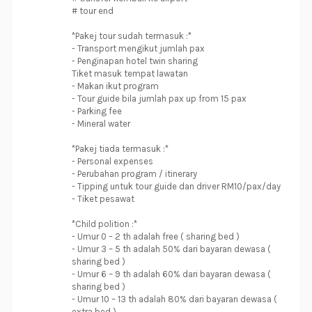
# tour end
*Pakej tour sudah termasuk :*
- Transport mengikut jumlah pax
- Penginapan hotel twin sharing
Tiket masuk tempat lawatan
- Makan ikut program
- Tour guide bila jumlah pax up from 15 pax
- Parking fee
- Mineral water
*Pakej tiada termasuk :*
- Personal expenses
- Perubahan program / itinerary
- Tipping untuk tour guide dan driver RM10/pax/day
- Tiket pesawat
*Child polition :*
- Umur 0 – 2 th adalah free ( sharing bed )
- Umur 3 – 5 th adalah 50% dari bayaran dewasa (
sharing bed )
- Umur 6 – 9 th adalah 60% dari bayaran dewasa (
sharing bed )
- Umur 10 – 13 th adalah 80% dari bayaran dewasa (
extra bed )