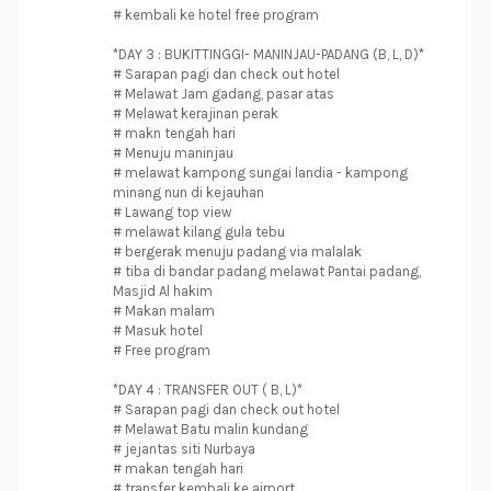
# kembali ke hotel free program
*DAY 3 : BUKITTINGGI- MANINJAU-PADANG (B, L, D)*
# Sarapan pagi dan check out hotel
# Melawat Jam gadang, pasar atas
# Melawat kerajinan perak
# makn tengah hari
# Menuju maninjau
# melawat kampong sungai landia - kampong
minang nun di kejauhan
# Lawang top view
# melawat kilang gula tebu
# bergerak menuju padang via malalak
# tiba di bandar padang melawat Pantai padang,
Masjid Al hakim
# Makan malam
# Masuk hotel
# Free program
*DAY 4 : TRANSFER OUT ( B, L)*
# Sarapan pagi dan check out hotel
# Melawat Batu malin kundang
# jejantas siti Nurbaya
# makan tengah hari
# transfer kembali ke airport