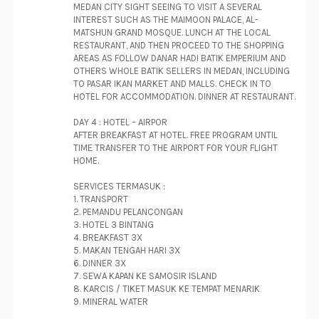
MEDAN CITY SIGHT SEEING TO VISIT A SEVERAL
INTEREST SUCH AS THE MAIMOON PALACE, AL-
MATSHUN GRAND MOSQUE. LUNCH AT THE LOCAL
RESTAURANT, AND THEN PROCEED TO THE SHOPPING
AREAS AS FOLLOW DANAR HADI BATIK EMPERIUM AND
OTHERS WHOLE BATIK SELLERS IN MEDAN, INCLUDING
TO PASAR IKAN MARKET AND MALLS. CHECK IN TO
HOTEL FOR ACCOMMODATION. DINNER AT RESTAURANT.
DAY 4 : HOTEL – AIRPOR
AFTER BREAKFAST AT HOTEL. FREE PROGRAM UNTIL
TIME TRANSFER TO THE AIRPORT FOR YOUR FLIGHT
HOME.
SERVICES TERMASUK :
1. TRANSPORT
2. PEMANDU PELANCONGAN
3. HOTEL 3 BINTANG
4. BREAKFAST 3X
5. MAKAN TENGAH HARI 3X
6. DINNER 3X
7. SEWA KAPAN KE SAMOSIR ISLAND
8. KARCIS / TIKET MASUK KE TEMPAT MENARIK
9. MINERAL WATER