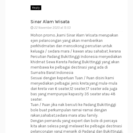
Reply
Sinar Alam Wisata
22 November 2020 at 15:53
Mohon promo..,kami Sinar Alam Wisata merupakan
ejen pelancongan yang akan memberikan
perkhidmatan dan mensokong percutian untuk
keluaga / sedara mara / kawan atau sahabat, kerana
Percutian Padang Bukittinggi Indonesia menyediakan
khidmat Sewa Kereta Padang Bukittinggi yang akan
membawa ke pelbagai destinasi yang ada di
Sumatra Barat Indonesia
Sesuai dengan keperluan Tuan / Puan disini kami
menyediakan pelbagai jenis kreta,yang mula-mula
dari kreta van 6 seater,12 seater,17 seater ada juga
bas yang mempunyai kapasity 35 seater atau 48
seater.
Tuan / Puan jika nak bercuti ke Padang Bukittinggi
bole buat perkumpulan ramai-ramai dengan
rakan,sahabat,sedara mara atau family.
Dengan pemandu yang expert dan bole di percaya
kita akan selesa pergi melawat ke pelbagai destinasi
pelancongan yang menarik di Padang dan Bukittinggi.