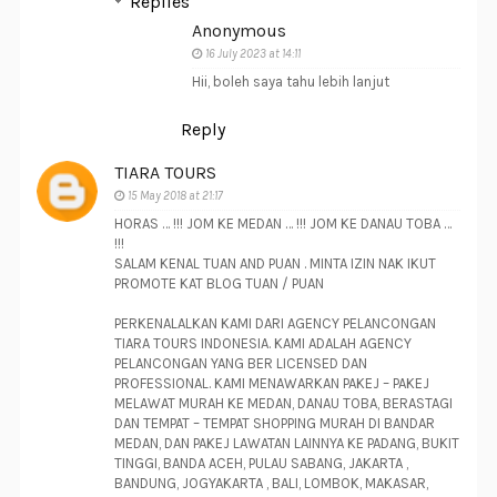
Replies
Anonymous
16 July 2023 at 14:11
Hii, boleh saya tahu lebih lanjut
Reply
TIARA TOURS
15 May 2018 at 21:17
HORAS … !!! JOM KE MEDAN … !!! JOM KE DANAU TOBA …
!!!
SALAM KENAL TUAN AND PUAN . MINTA IZIN NAK IKUT
PROMOTE KAT BLOG TUAN / PUAN
PERKENALALKAN KAMI DARI AGENCY PELANCONGAN
TIARA TOURS INDONESIA. KAMI ADALAH AGENCY
PELANCONGAN YANG BER LICENSED DAN
PROFESSIONAL. KAMI MENAWARKAN PAKEJ – PAKEJ
MELAWAT MURAH KE MEDAN, DANAU TOBA, BERASTAGI
DAN TEMPAT – TEMPAT SHOPPING MURAH DI BANDAR
MEDAN, DAN PAKEJ LAWATAN LAINNYA KE PADANG, BUKIT
TINGGI, BANDA ACEH, PULAU SABANG, JAKARTA ,
BANDUNG, JOGYAKARTA , BALI, LOMBOK, MAKASAR,