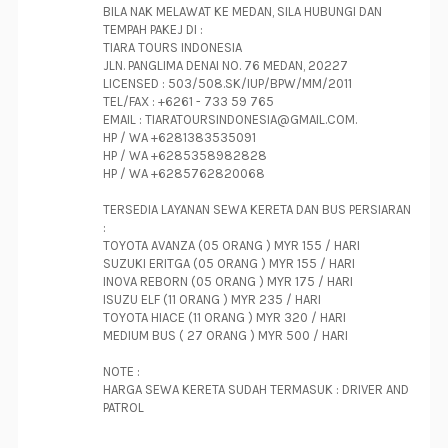
BILA NAK MELAWAT KE MEDAN, SILA HUBUNGI DAN
TEMPAH PAKEJ DI :
TIARA TOURS INDONESIA
JLN. PANGLIMA DENAI NO. 76 MEDAN, 20227
LICENSED : 503/508.SK/IUP/BPW/MM/2011
TEL/FAX : +6261 - 733 59 765
EMAIL : TIARATOURSINDONESIA@GMAIL.COM.
HP / WA +6281383535091
HP / WA +6285358982828
HP / WA +6285762820068
TERSEDIA LAYANAN SEWA KERETA DAN BUS PERSIARAN
:
TOYOTA AVANZA (05 ORANG ) MYR 155 / HARI
SUZUKI ERITGA (05 ORANG ) MYR 155 / HARI
INOVA REBORN (05 ORANG ) MYR 175 / HARI
ISUZU ELF (11 ORANG ) MYR 235 / HARI
TOYOTA HIACE (11 ORANG ) MYR 320 / HARI
MEDIUM BUS ( 27 ORANG ) MYR 500 / HARI
NOTE :
HARGA SEWA KERETA SUDAH TERMASUK : DRIVER AND
PATROL