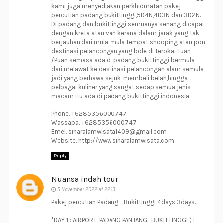
kami juga menyediakan perkhidmatan pakej
percutian padang bukittinggi,5D4N,4D3N dan 3D2N.
Di padang dan bukittinggi semuanya senang dicapai
dengan kreta atau van kerana dalam jarak yang tak
berjauhan,dari mula-mula tempat shooping atau pon
destinasi pelancongan.yang bole di terokai Tuan
/Puan semasa ada di padang bukittinggi bermula
dari melawat ke destinasi pelancongan alam semula
jadi yang berhawa sejuk ,membeli belah,hingga
pelbagai kuliner yang sangat sedap.semua jenis
macam itu ada di padang bukittinggi indonesia.
Phone. +6285356000747
Wassapa. +6285356000747
Emel. sinaralamwisata1409@gmail.com
Website. http://www.sinaralamwisata.com
Reply
Nuansa indah tour
5 November 2022 at 22:13
Pakej percutian Padang - Bukittinggi 4days 3days.
*DAY 1 : AIRPORT-PADANG PANJANG- BUKITTINGGI ( L,