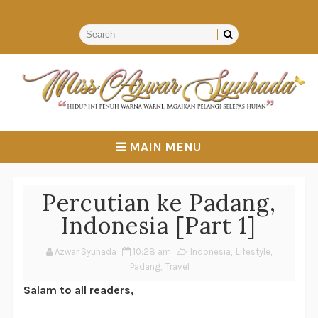
MAIN MENU
Percutian ke Padang,
Indonesia [Part 1]
Azwar Syuhada
10:28 am
Indonesia
,
Lifestyle
,
Padang
,
Travel
Salam to all readers,