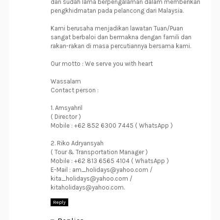
dan sudah lama berpengalaman dalam memberikan
pengkhidmatan pada pelancong dari Malaysia.
Kami berusaha menjadikan lawatan Tuan/Puan
sangat berbaloi dan bermakna dengan famili dan
rakan-rakan di masa percutiannya bersama kami.
Our motto : We serve you with heart
Wassalam
Contact person :
1. Amsyahril
( Director )
Mobile : +62 852 6300 7445 ( WhatsApp )
2. Riko Adryansyah
( Tour & Transportation Manager )
Mobile : +62 813 6565 4104 ( WhatsApp )
E-Mail : am_holidays@yahoo.com /
kita_holidays@yahoo.com /
kitaholidays@yahoo.com.
Reply