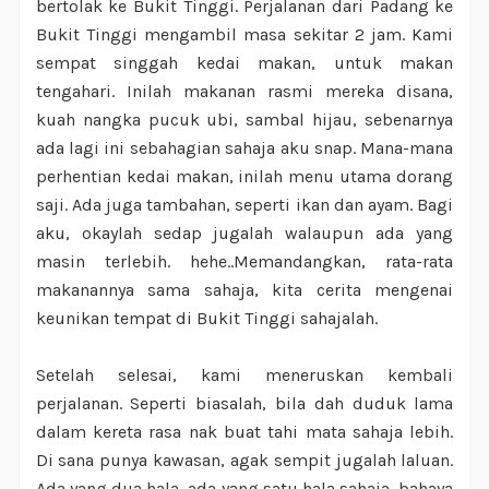
bertolak ke Bukit Tinggi. Perjalanan dari Padang ke
Bukit Tinggi mengambil masa sekitar 2 jam. Kami
sempat singgah kedai makan, untuk makan
tengahari. Inilah makanan rasmi mereka disana,
kuah nangka pucuk ubi, sambal hijau, sebenarnya
ada lagi ini sebahagian sahaja aku snap. Mana-mana
perhentian kedai makan, inilah menu utama dorang
saji. Ada juga tambahan, seperti ikan dan ayam. Bagi
aku, okaylah sedap jugalah walaupun ada yang
masin terlebih. hehe..Memandangkan, rata-rata
makanannya sama sahaja, kita cerita mengenai
keunikan tempat di Bukit Tinggi sahajalah.
Setelah selesai, kami meneruskan kembali
perjalanan. Seperti biasalah, bila dah duduk lama
dalam kereta rasa nak buat tahi mata sahaja lebih.
Di sana punya kawasan, agak sempit jugalah laluan.
Ada yang dua hala, ada yang satu hala sahaja, bahaya