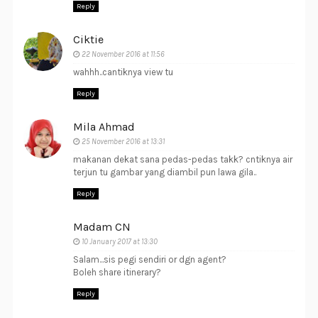
Reply
Ciktie
22 November 2016 at 11:56
wahhh..cantiknya view tu
Reply
Mila Ahmad
25 November 2016 at 13:31
makanan dekat sana pedas-pedas takk? cntiknya air
terjun tu gambar yang diambil pun lawa gila..
Reply
Madam CN
10 January 2017 at 13:30
Salam...sis pegi sendiri or dgn agent?
Boleh share itinerary?
Reply