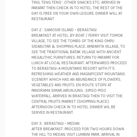
TING, TENG TENG”, OTHER SNACKS ETC. ARRIVED IN
PARAPAT THEN CHECK IN TO HOTEL. THE REST OF THE
DAY IS FREE ON YOUR OWN LEISURE. DINNER WILL AT
RESTAURANT
DAY 2 : SAMOSIR ISLAND – BERASTAGI
BREAKFAST AT HOTEL. BY BOAT / FERRY VISIT TOMOK
VILLAGE, TO SEE THE TOMBS OF THE KING OMPU
SIDABUTAR & SHOPPING PLACE. AMBARITA VILLAGE, TO
SEE THE TRADITIONAL BATAK VILLAGE WITH ANCIENT
MEGALITHIC FURNITURES. RETURN TO PARAPAT FOR
LUNCH AT LOCAL RESTAURANT. AFTERWARDS PROCEED
TO BERASTAGI–A MOUNTAINS RESORT WITH IT’S
REFRESHING WEATHER AND MAGNIFICENT MOUNTAINS
SCENERY WHICH HAS AN ABUNDANCE OF FLOWERS,
VEGETABLES AND FRUITS. EN-ROUTE STOPS AT
PANORAMA SIMARJARUNJUNG , SIPISO-PISO
WATERFALL. ARRIVED IN BRASTAGI THEN TO VISIT THE
CENTRAL FRUITS MARKET (SHOPPING PLACE).
AFTERNOON CHECK IN TO HOTEL. DINNER WIL BE
SERVED IN RESTAURANT.
DAY 3 : BERASTAGI – MEDAN
AFTER BREAKFAST. PROCEED FOR TWO HOURS DOWN
THE HILL TO MEDAN. VISIT LUMBINI PARK. ARRIVAL IN