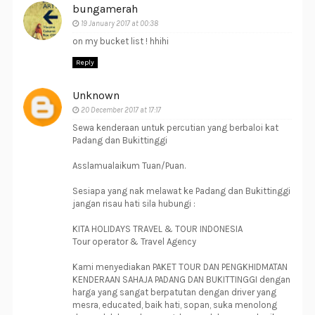
bungamerah
19 January 2017 at 00:38
on my bucket list ! hhihi
Reply
Unknown
20 December 2017 at 17:17
Sewa kenderaan untuk percutian yang berbaloi kat
Padang dan Bukittinggi
Asslamualaikum Tuan/Puan.
Sesiapa yang nak melawat ke Padang dan Bukittinggi
jangan risau hati sila hubungi :
KITA HOLIDAYS TRAVEL & TOUR INDONESIA
Tour operator & Travel Agency
Kami menyediakan PAKET TOUR DAN PENGKHIDMATAN
KENDERAAN SAHAJA PADANG DAN BUKITTINGGI dengan
harga yang sangat berpatutan dengan driver yang
mesra, educated, baik hati, sopan, suka menolong