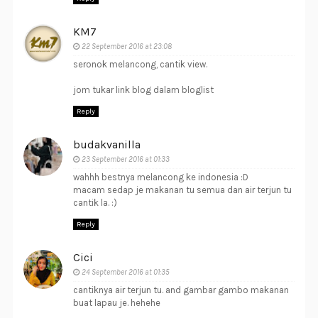
KM7
22 September 2016 at 23:08
seronok melancong, cantik view.
jom tukar link blog dalam bloglist
Reply
budakvanilla
23 September 2016 at 01:33
wahhh bestnya melancong ke indonesia :D
macam sedap je makanan tu semua dan air terjun tu
cantik la. :)
Reply
Cici
24 September 2016 at 01:35
cantiknya air terjun tu. and gambar gambo makanan
buat lapau je. hehehe