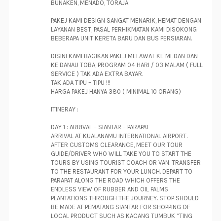
BUNAKEN, MENADO, TORAJA.
PAKEJ KAMI DESIGN SANGAT MENARIK, HEMAT DENGAN
LAYANAN BEST, PASAL PERHIKMATAN KAMI DISOKONG
BEBERAPA UNIT KERETA BARU DAN BUS PERSIARAN.
DISINI KAMI BAGIKAN PAKEJ MELAWAT KE MEDAN DAN
KE DANAU TOBA, PROGRAM 04 HARI / 03 MALAM ( FULL
SERVICE ) TAK ADA EXTRA BAYAR.
TAK ADA TIPU – TIPU !!!
HARGA PAKEJ HANYA 380 ( MINIMAL 10 ORANG)
ITINERAY :
DAY 1 : ARRIVAL – SIANTAR – PARAPAT
ARRIVAL AT KUALANAMU INTERNATIONAL AIRPORT.
AFTER CUSTOMS CLEARANCE, MEET OUR TOUR
GUIDE/DRIVER WHO WILL TAKE YOU TO START THE
TOURS BY USING TOURIST COACH OR VAN. TRANSFER
TO THE RESTAURANT FOR YOUR LUNCH. DEPART TO
PARAPAT ALONG THE ROAD WHICH OFFERS THE
ENDLESS VIEW OF RUBBER AND OIL PALMS
PLANTATIONS THROUGH THE JOURNEY. STOP SHOULD
BE MADE AT PEMATANG SIANTAR FOR SHOPPING OF
LOCAL PRODUCT SUCH AS KACANG TUMBUK “TING