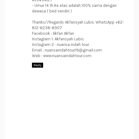
- Umur 14 th ke atas adalah 100% sama dengan
dewasa ( bed sendiri )
Thanks//Regards Akfansyah Lubis. WhatsApp +62-
812-6238-8907
Facebook : Akfan Akfan
Instagram 1: Akfansyah Lubis
Instagram 2 : nuansa indah tour
Email : nuansaindahtour19@gmail.com
Web : www.nuansaindahtour.com
Reply