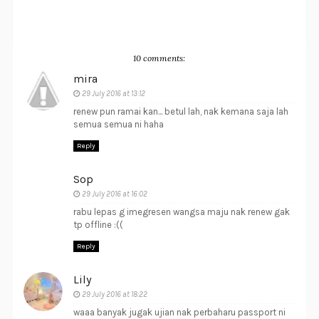
10 comments:
mira
29 July 2016 at 13:12
renew pun ramai kan... betul lah, nak kemana saja lah
semua semua ni haha
Reply
Sop
29 July 2016 at 16:02
rabu lepas g imegresen wangsa maju nak renew gak
tp offline :((
Reply
Lily
29 July 2016 at 18:22
waaa banyak jugak ujian nak perbaharu passport ni