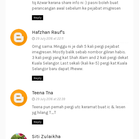
tq Azwar kerana share info ni :) pasni boleh buat
perancangan awal sebelum ke pejabat imigresen
Reply
Hafzhan Rauf's
29 July 2016 at 22:11
Omg sama. Minggu ni je dah 5 kali pergi pejabat
imegresen. Mostly balik sebab nombor giliran habis.
3 kali pergi yang kat Shah Alam and 2 kali pergi dekat
Kuala Selangor. Last sekali (kali ke-5) pergi kat Kuala
Selangor baru dapat. Pheww.
Reply
Teena Tna
29 July 2016 at 22:39
Teena pun pernah pergi utc keramat buat ic & lesen
yg hilang T_T
Reply
Siti Zulaikha