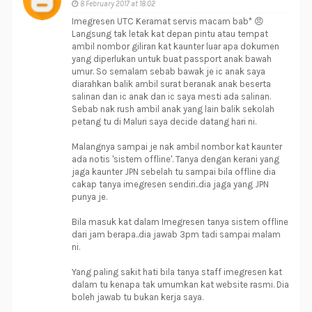
8 February 2017 at 18:02
Imegresen UTC Keramat servis macam bab* 😠
Langsung tak letak kat depan pintu atau tempat
ambil nombor giliran kat kaunter luar apa dokumen
yang diperlukan untuk buat passport anak bawah
umur. So semalam sebab bawak je ic anak saya
diarahkan balik ambil surat beranak anak beserta
salinan dan ic anak dan ic saya mesti ada salinan.
Sebab nak rush ambil anak yang lain balik sekolah
petang tu di Maluri saya decide datang hari ni.
Malangnya sampai je nak ambil nombor kat kaunter
ada notis 'sistem offline'. Tanya dengan kerani yang
jaga kaunter JPN sebelah tu sampai bila offline dia
cakap tanya imegresen sendiri..dia jaga yang JPN
punya je.
Bila masuk kat dalam Imegresen tanya sistem offline
dari jam berapa..dia jawab 3pm tadi sampai malam
ni.
Yang paling sakit hati bila tanya staff imegresen kat
dalam tu kenapa tak umumkan kat website rasmi. Dia
boleh jawab tu bukan kerja saya.