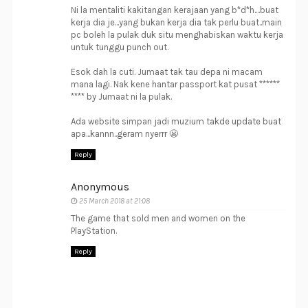
Ni la mentaliti kakitangan kerajaan yang b*d*h....buat
kerja dia je...yang bukan kerja dia tak perlu buat..main
pc boleh la pulak duk situ menghabiskan waktu kerja
untuk tunggu punch out.
Esok dah la cuti. Jumaat tak tau depa ni macam
mana lagi. Nak kene hantar passport kat pusat ******
**** by Jumaat ni la pulak.
Ada website simpan jadi muzium takde update buat
apa...kannn..geram nyerrr 😬
Reply
Anonymous
25 March 2018 at 21:08
The game that sold men and women on the
PlayStation.
Reply