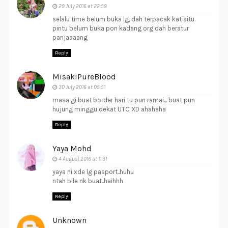
29 July 2016 at 22:59
selalu time belum buka lg, dah terpacak kat situ.
pintu belum buka pon kadang org dah beratur
panjaaaang
Reply
MisakiPureBlood
30 July 2016 at 05:51
masa gi buat border hari tu pun ramai... buat pun
hujung minggu dekat UTC XD ahahaha
Reply
Yaya Mohd
4 August 2016 at 11:31
yaya ni xde lg pasport..huhu
ntah bile nk buat..haihhh
Reply
Unknown