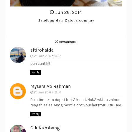
Jun 26, 2014
Handbag dari Zalora.com.my
10 comments:
sitirohaida
25 June 2016 at 11:07
pun cantik!!
Reply
Mysara Ab Rahman
25 June 2016 at 11:50
Dulu time kita dapat beli 2 kasut. Nak2 wkt tu zalora
tengah sales. Mmg best la dpt voucher rm100 tu. Hee
Reply
Cik Kumbang