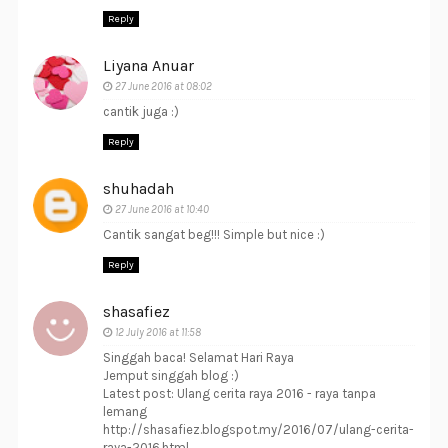
Reply
Liyana Anuar
27 June 2016 at 08:02
cantik juga :)
Reply
shuhadah
27 June 2016 at 10:40
Cantik sangat beg!!! Simple but nice :)
Reply
shasafiez
12 July 2016 at 11:58
Singgah baca! Selamat Hari Raya
Jemput singgah blog :)
Latest post: Ulang cerita raya 2016 - raya tanpa
lemang
http://shasafiez.blogspot.my/2016/07/ulang-cerita-
raya-2016.html