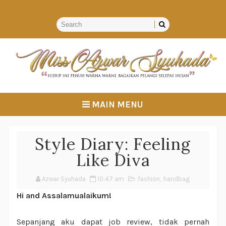
MAIN MENU
Style Diary: Feeling
Like Diva
Azwar Syuhada
10:47 am
fashion
,
handbag
Hi and Assalamualaikum!
Sepanjang aku dapat job review, tidak pernah