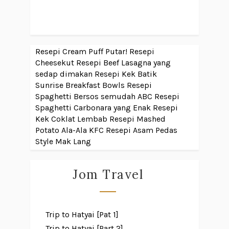
Resepi Cream Puff Putar!
Resepi
Cheesekut
Resepi Beef Lasagna yang
sedap dimakan
Resepi Kek Batik
Sunrise Breakfast Bowls
Resepi
Spaghetti Bersos semudah ABC
Resepi
Spaghetti Carbonara yang Enak
Resepi
Kek Coklat Lembab
Resepi Mashed
Potato Ala-Ala KFC
Resepi Asam Pedas
Style Mak Lang
Jom Travel
Trip to Hatyai [Pat 1]
Trip to Hatyai [Part 2]