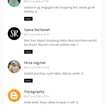
25 June 2016 at 11:56
aduhai ni yg tergugat nak shopping kat zalora jg nih
hehehe :D
Reply
Syaza Raihanah
25 June 2016 at 12:37
Best kan dapat shopping. Hehe. Next purchase would
be shoes. Macam-macam pilihan ada :)
Reply
Miza Idgihat
26 June 2016 at 12:46
Wahhh bestnya. syok habis. dah la cantik. :D
Reply
Pojiegraphy
27 June 2016 at 00:31
Ewah ewah. Raya sakan la lepas ni ya!! :D