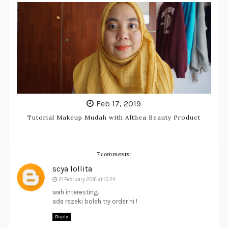
Feb 17, 2019
Tutorial Makeup Mudah with Althea Beauty Product
7 comments:
scya lollita
21 February 2016 at 10:24
wah interesting.
ada rezeki boleh try order ni !
Reply