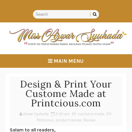
MAIN MENU
Design & Print Your
Custome Made at
Printcious.com
Azwar Syuhada
9:30 am
custome made
,
DIY
,
Printcious
,
product review
,
Review
Salam to all readers,