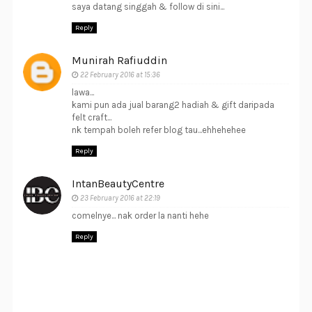
saya datang singgah & follow di sini...
Reply
Munirah Rafiuddin
22 February 2016 at 15:36
lawa...
kami pun ada jual barang2 hadiah & gift daripada
felt craft...
nk tempah boleh refer blog tau...ehhehehee
Reply
IntanBeautyCentre
23 February 2016 at 22:19
comelnye... nak order la nanti hehe
Reply