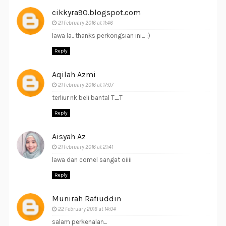
cikkyra90.blogspot.com
21 February 2016 at 11:46
lawa la.. thanks perkongsian ini... :)
Reply
Aqilah Azmi
21 February 2016 at 17:07
terliur nk beli bantal T_T
Reply
Aisyah Az
21 February 2016 at 21:41
lawa dan comel sangat oiiii
Reply
Munirah Rafiuddin
22 February 2016 at 14:04
salam perkenalan...