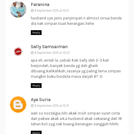
Faranina
8 September 2015 at 10:51
husband sya jenis penyimpan n almost smua bende
dia nak simpan buat kenangan..hehe
Reply
Sally Samsaiman
8 September 2015 at 12:55
apa eh...entah la...sebab Kak Sally dah 2-3 kali
berpindah...banyak benda yg dah ghaib
dibuang..kahkahkah...rasanya yg paling lama simpan
mungkin buku biodata masa darjah 6? :D
Reply
Aya Suria
8 September 2015 at 15:31
wah so nostalgia..hihi akak msih simpan surat cinta
dari pakwe akak a.k.a husbend akak sekarang dah 18
tahun kot..syg nak buang..kenangan sungguh hihihi
Reply