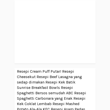
Resepi Cream Puff Putar!
Resepi
Cheesekut
Resepi Beef Lasagna yang
sedap dimakan
Resepi Kek Batik
Sunrise Breakfast Bowls
Resepi
Spaghetti Bersos semudah ABC
Resepi
Spaghetti Carbonara yang Enak
Resepi
Kek Coklat Lembab
Resepi Mashed
Potato Ala-Ala KFC
Resepi Asam Pedas