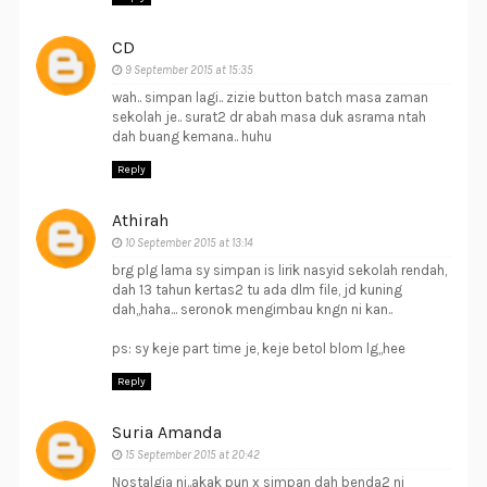
CD
9 September 2015 at 15:35
wah.. simpan lagi.. zizie button batch masa zaman
sekolah je.. surat2 dr abah masa duk asrama ntah
dah buang kemana.. huhu
Reply
Athirah
10 September 2015 at 13:14
brg plg lama sy simpan is lirik nasyid sekolah rendah,
dah 13 tahun kertas2 tu ada dlm file, jd kuning
dah,,haha... seronok mengimbau kngn ni kan..
ps: sy keje part time je, keje betol blom lg,,hee
Reply
Suria Amanda
15 September 2015 at 20:42
Nostalgia ni..akak pun x simpan dah benda2 ni