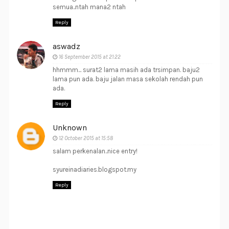
semua..ntah mana2 ntah
Reply
aswadz
16 September 2015 at 21:22
hhmmm... surat2 lama masih ada trsimpan. baju2
lama pun ada. baju jalan masa sekolah rendah pun
ada.
Reply
Unknown
12 October 2015 at 15:58
salam perkenalan..nice entry!
syureinadiaries.blogspot.my
Reply