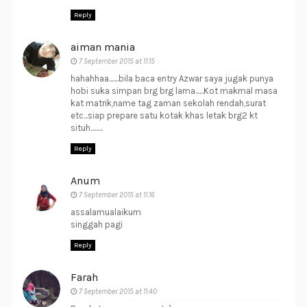
Reply
aiman mania
7 September 2015 at 11:15
hahahhaa.......bila baca entry Azwar saya jugak punya
hobi suka simpan brg brg lama......Kot makmal masa
kat matrik,name tag zaman sekolah rendah,surat
etc...siap prepare satu kotak khas letak brg2 kt
situh.........
Reply
Anum
7 September 2015 at 11:16
assalamualaikum
singgah pagi
Reply
Farah
7 September 2015 at 11:40