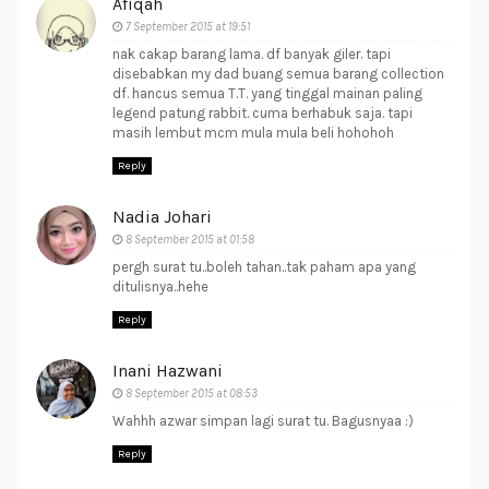
Afiqah
7 September 2015 at 19:51
nak cakap barang lama. df banyak giler. tapi
disebabkan my dad buang semua barang collection
df. hancus semua T.T. yang tinggal mainan paling
legend patung rabbit. cuma berhabuk saja. tapi
masih lembut mcm mula mula beli hohohoh
Reply
Nadia Johari
8 September 2015 at 01:58
pergh surat tu..boleh tahan..tak paham apa yang
ditulisnya..hehe
Reply
Inani Hazwani
8 September 2015 at 08:53
Wahhh azwar simpan lagi surat tu. Bagusnyaa :)
Reply