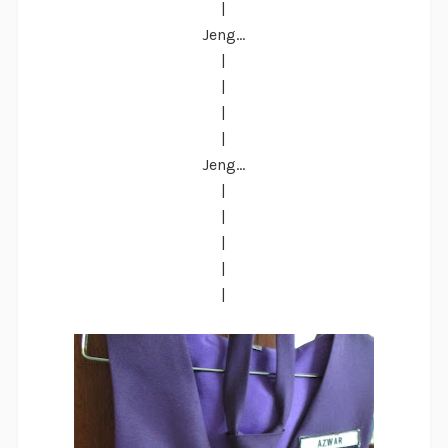
|
Jeng...
|
|
|
|
Jeng...
|
|
|
|
|