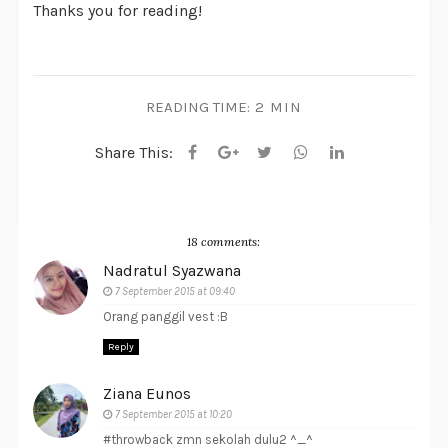
Thanks you for reading!
READING TIME:
2 MIN
Share This:
18 comments:
Nadratul Syazwana
7 September 2015 at 09:40
Orang panggil vest :B
Reply
Ziana Eunos
7 September 2015 at 10:20
#throwback zmn sekolah dulu2 ^_^