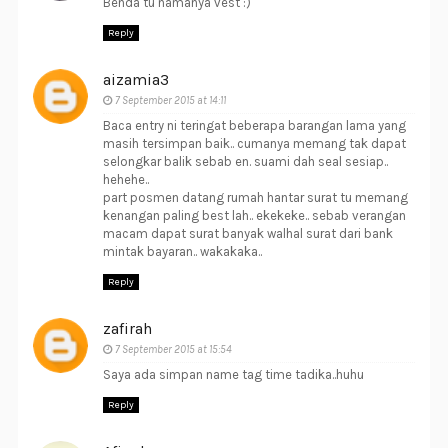
Benda tu namanya vest :)
Reply
aizamia3
7 September 2015 at 14:11
Baca entry ni teringat beberapa barangan lama yang
masih tersimpan baik.. cumanya memang tak dapat
selongkar balik sebab en. suami dah seal sesiap..
hehehe..
part posmen datang rumah hantar surat tu memang
kenangan paling best lah.. ekekeke.. sebab verangan
macam dapat surat banyak walhal surat dari bank
mintak bayaran.. wakakaka..
Reply
zafirah
7 September 2015 at 15:54
Saya ada simpan name tag time tadika..huhu
Reply