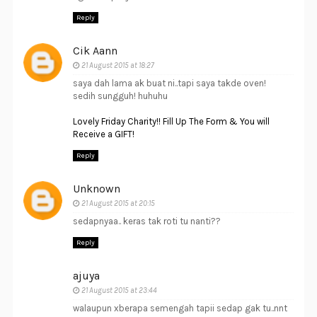
Reply
Cik Aann
21 August 2015 at 18:27
saya dah lama ak buat ni..tapi saya takde oven!
sedih sungguh! huhuhu
Lovely Friday Charity!! Fill Up The Form & You will
Receive a GIFT!
Reply
Unknown
21 August 2015 at 20:15
sedapnyaa.. keras tak roti tu nanti??
Reply
ajuya
21 August 2015 at 23:44
walaupun xberapa semengah tapii sedap gak tu..nnt