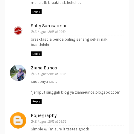
menu utk breakfast...hehehe...
Reply
Sally Samsaiman
21 August 2015 at 09:19
breakfast la benda paling senang sekali nak
buat..hihihi
Reply
Ziana Eunos
21 August 2015 at 09:35
sedapnya sis ...
*jemput singgah blog ya zianaeunos.blogspot.com
Reply
Pojiegraphy
21 August 2015 at 09:56
Simple & i'm sure it tastes good!