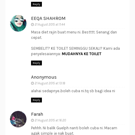
Reply
EEQA SHAHROM
21 August 2015 at 11:44
Masa diet rajin buat menu ni. Bestttt. Senang dan
cepat.
SEMBELIT? KE TOILET SEMINGGU SEKALI? Kami ada
penyelesaiannya:
MUDAHNYA KE TOILET
Reply
Anonymous
21 August 2015 at 13:18
alahai sedapnye..boleh cuba ni.tq sb bagi idea ni
Reply
Farah
21 August 2015 at 16:20
Pehhh. Ni balik Guelph nanti boleh cuba ni. Macam
agak simple je nak buat.