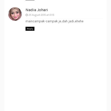
Nadia Johari
25 August 2015 at 01:15
maincampak-campak je..dah jadi..ehehe
Reply