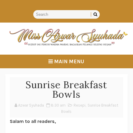
MAIN MENU
Sunrise Breakfast
Bowls
Azwar Syuhada
8:30 am
Resepi
,
Sunrise Breakfast
Bowls
Salam to all readers,