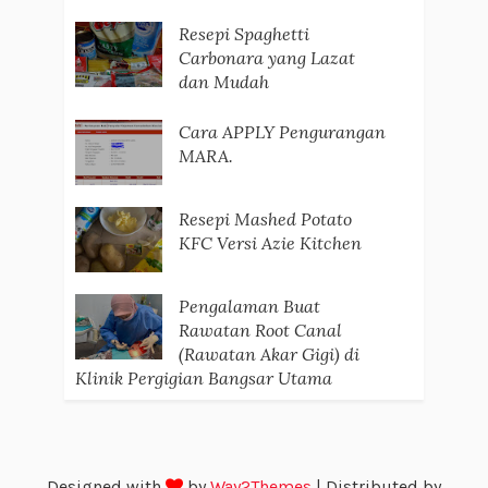
Resepi Spaghetti
Carbonara yang Lazat
dan Mudah
Cara APPLY Pengurangan
MARA.
Resepi Mashed Potato
KFC Versi Azie Kitchen
Pengalaman Buat
Rawatan Root Canal
(Rawatan Akar Gigi) di
Klinik Pergigian Bangsar Utama
Designed with
by
Way2Themes
| Distributed by