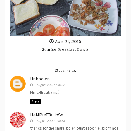
Aug 21, 2015
Sunrise Breakfast Bowls
15 comments:
Unknown
21 August 2015 at 08:37
Mm..blh cuba ni..:)
Reply
HeNRieTTa JoSe
21 August 2015 at 08:53
thanks for the share...boleh buat esok nie....blom ada