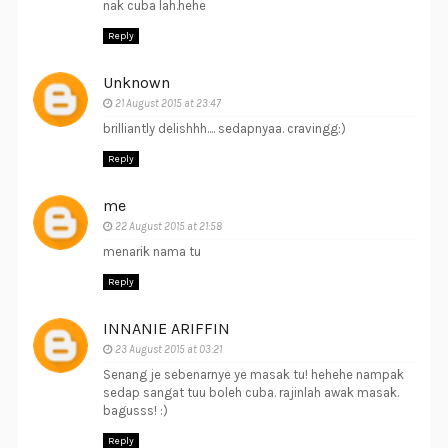
nak cuba lah.hehe
Reply
Unknown
21 August 2015 at 23:47
brilliantly delishhh.... sedapnyaa. cravingg:)
Reply
me
22 August 2015 at 21:58
menarik nama tu
Reply
INNANIE ARIFFIN
23 August 2015 at 03:21
Senang je sebenarnye ye masak tu! hehehe nampak
sedap sangat tuu boleh cuba. rajinlah awak masak.
bagusss! :)
Reply