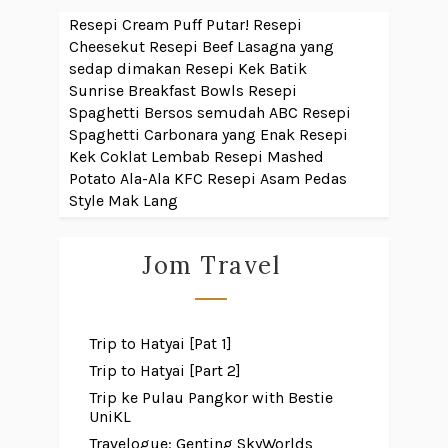
Resepi Cream Puff Putar!
Resepi
Cheesekut
Resepi Beef Lasagna yang
sedap dimakan
Resepi Kek Batik
Sunrise Breakfast Bowls
Resepi
Spaghetti Bersos semudah ABC
Resepi
Spaghetti Carbonara yang Enak
Resepi
Kek Coklat Lembab
Resepi Mashed
Potato Ala-Ala KFC
Resepi Asam Pedas
Style Mak Lang
Jom Travel
Trip to Hatyai [Pat 1]
Trip to Hatyai [Part 2]
Trip ke Pulau Pangkor with Bestie
UniKL
Travelogue: Genting SkyWorlds