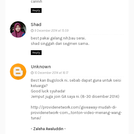
cannih
Reply
Shad
9 December 2014 at 15:59
best pakai gelang nih,bau serai..
shad singgah dari segmen sama..
Reply
Unknown
10 December 2014 at 16:17
Best kan Bugslock ni.. sebab dapat guna untuk seisi
keluarga?
Good luck syuhada!
Jemput juga join GA saya ni. (8-30 disember 2014)
http://providenetwork.com/giveaway-mudah-di-
providenetwork-com_tonton-video-menang-wang-
tunai/
- Zaleha Awaluddin -