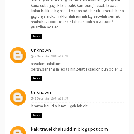
menang la.. memang betul2 berkesan eh gelang nie.
kena cuba jugak bila balik kampung sebab bioasa
kalau balik je kg mesti badan ade bintik2 merah kena
gigit nyamuk.. maklumlah rumah kg sebelah semak .
hhahaha.. xoxo . mana ntah nak beli nie watson/
guardian ada eh
Reply
Unknown
8 December 2014 at 21:38
assalamualaikum.
pergh..senang la lepas nih..buat aksesori pun boleh..:)
Reply
Unknown
8 December 2014 at 21:51
kiranya bau dia kuat jugak lah eh?
Reply
kakitravelkhairuddin.blogspot.com