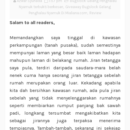
Azwar Syuhada
1:57 pm
Bugslock Gelang Penghalau
Nyamuk terbukti berkesan
,
Giveaway Bugslock Gelang
Penghalau Nyamuk Di Mialiana.com
,
Review
Salam to all readers,
Memandangkan saya tinggal di kawasan
perkampungan (tanah pusaka), sudah semestinya
mempunyai laman yang besar baik laman hadapan
mahupun laman di belakang rumah. Jiran tetangga
saya pula, terdiri daripada saudara-mara belah
nenek cuma hanya seorang jiran tetangga sebelah
rumah merupakan orang luar. Kekadang apabila
kita dah bersihkan kawasan rumah, ada pula jiran
sebelah yang tidak menyelenggarakan rumahnya
seperti membiarkan rumput panjang bak sawah
padi, longkang tersumbat mengakibatkan kita
sebagai jirannya juga terpaksa menerima
tempiasnya. Tambah-tambah, sekarang ini sekejap