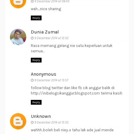
9 December 2014 at 08:43
wah....nice sharing
Reply
Dunia Zumal
9 December 2014 at 12:32
Rasa memang gelang nie satu keperluan untuk
semua...
Reply
Anonymous
9 December 2014 at 13:57
follow blog twitter dan like fb cik anggur balik di
http://inibelogcikanggur.blogspot.com terima kasih
Reply
Unknown
9 December 2014 at 15:33
wahhh..boleh beli niey..x tahu lak ade jual mende