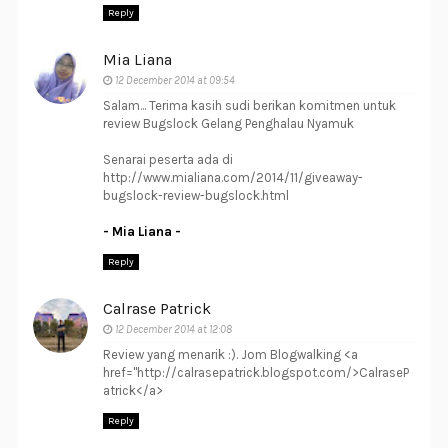
Reply
Mia Liana
12 December 2014 at 09:54
Salam... Terima kasih sudi berikan komitmen untuk
review Bugslock Gelang Penghalau Nyamuk
Senarai peserta ada di
http://www.mialiana.com/2014/11/giveaway-
bugslock-review-bugslock.html
- Mia Liana -
Reply
Calrase Patrick
12 December 2014 at 12:08
Review yang menarik :). Jom Blogwalking <a
href="http://calrasepatrick.blogspot.com/>CalraseP
atrick</a>
Reply