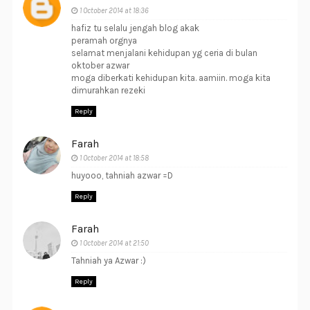
1 October 2014 at 18:36
hafiz tu selalu jengah blog akak
peramah orgnya
selamat menjalani kehidupan yg ceria di bulan
oktober azwar
moga diberkati kehidupan kita. aamiin. moga kita
dimurahkan rezeki
Reply
Farah
1 October 2014 at 18:58
huyooo, tahniah azwar =D
Reply
Farah
1 October 2014 at 21:50
Tahniah ya Azwar :)
Reply