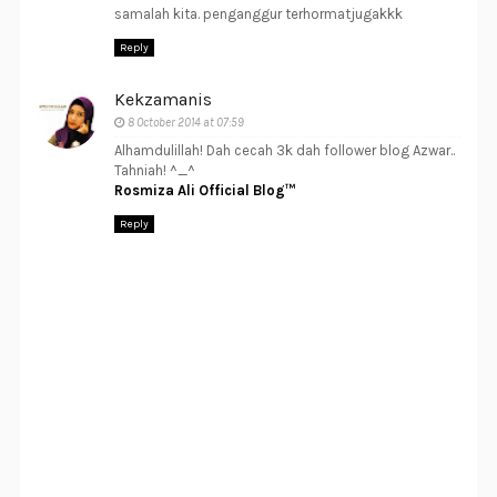
samalah kita. penganggur terhormatjugakkk
Reply
Kekzamanis
8 October 2014 at 07:59
Alhamdulillah! Dah cecah 3k dah follower blog Azwar..
Tahniah! ^_^
Rosmiza Ali Official Blog™
Reply