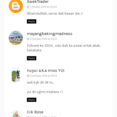
AwekTrader
1 October 2014 at 23:20
Alhamdulillah...ramai dah kawan dia :)
Reply
mayangbakingmadness
2 October 2014 at 09:01
follower ke 3004... xde diah ke azwar untuk akak...
hahahaha
Reply
nuyui a.k.a miss YUI
2 October 2014 at 09:13
wah byk dh 3k tu...
yui dri sgmn mialiana =)
Reply
Cik Rose