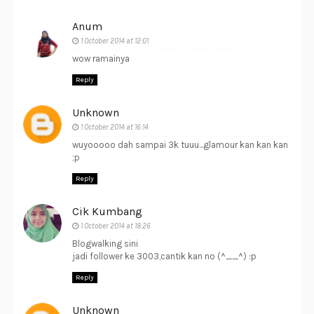
Anum
1 October 2014 at 12:01
wow ramainya
Reply
Unknown
1 October 2014 at 16:14
wuyooooo dah sampai 3k tuuu...glamour kan kan kan
;p
Reply
Cik Kumbang
1 October 2014 at 18:26
Blogwalking sini
jadi follower ke 3003,cantik kan no (^__^) :p
Reply
Unknown