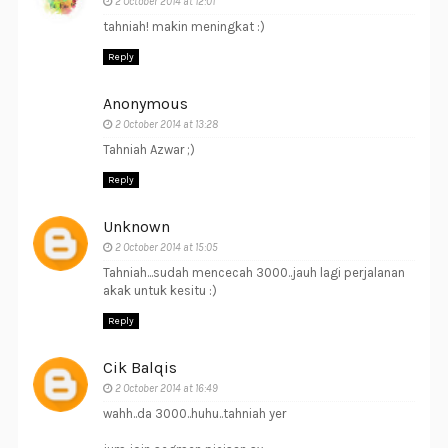
2 October 2014 at 12:01
tahniah! makin meningkat :)
Reply
Anonymous
2 October 2014 at 13:28
Tahniah Azwar ;)
Reply
Unknown
2 October 2014 at 15:05
Tahniah...sudah mencecah 3000..jauh lagi perjalanan
akak untuk kesitu :)
Reply
Cik Balqis
2 October 2014 at 16:49
wahh..da 3000..huhu..tahniah yer