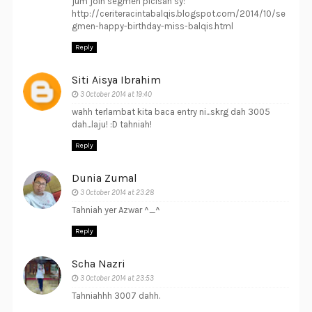
jum join segmen picisan sy:
http://ceriteracintabalqis.blogspot.com/2014/10/se
gmen-happy-birthday-miss-balqis.html
Reply
Siti Aisya Ibrahim
3 October 2014 at 19:40
wahh terlambat kita baca entry ni...skrg dah 3005
dah...laju! :D tahniah!
Reply
Dunia Zumal
3 October 2014 at 23:28
Tahniah yer Azwar ^_^
Reply
Scha Nazri
3 October 2014 at 23:53
Tahniahhh 3007 dahh.