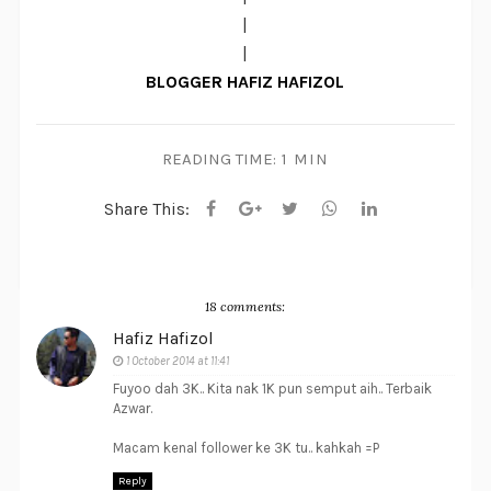
|
|
BLOGGER HAFIZ HAFIZOL
READING TIME:
1 MIN
Share This:
18 comments:
Hafiz Hafizol
1 October 2014 at 11:41
Fuyoo dah 3K.. Kita nak 1K pun semput aih.. Terbaik
Azwar.
Macam kenal follower ke 3K tu.. kahkah =P
Reply