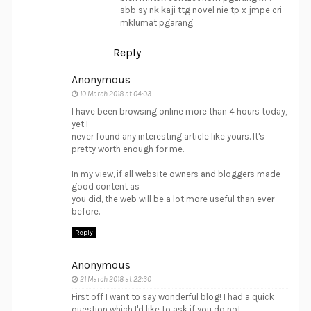
sbb sy nk kaji ttg novel nie tp x jmpe cri
mklumat pgarang
Reply
Anonymous
10 March 2018 at 04:03
I have been browsing online more than 4 hours today,
yet I
never found any interesting article like yours. It's
pretty worth enough for me.
In my view, if all website owners and bloggers made
good content as
you did, the web will be a lot more useful than ever
before.
Reply
Anonymous
21 March 2018 at 22:30
First off I want to say wonderful blog! I had a quick
question which I'd like to ask if you do not