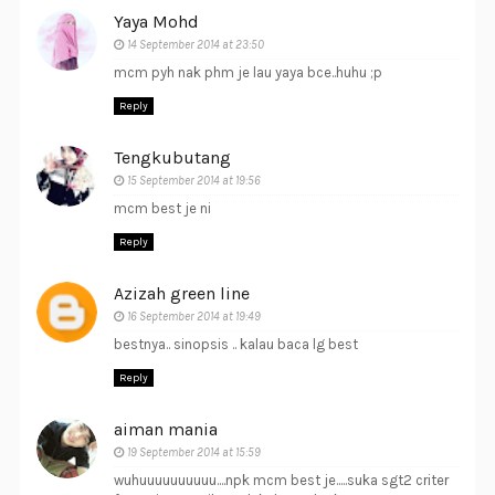
Yaya Mohd
14 September 2014 at 23:50
mcm pyh nak phm je lau yaya bce..huhu ;p
Reply
Tengkubutang
15 September 2014 at 19:56
mcm best je ni
Reply
Azizah green line
16 September 2014 at 19:49
bestnya.. sinopsis .. kalau baca lg best
Reply
aiman mania
19 September 2014 at 15:59
wuhuuuuuuuuuu....npk mcm best je.....suka sgt2 criter