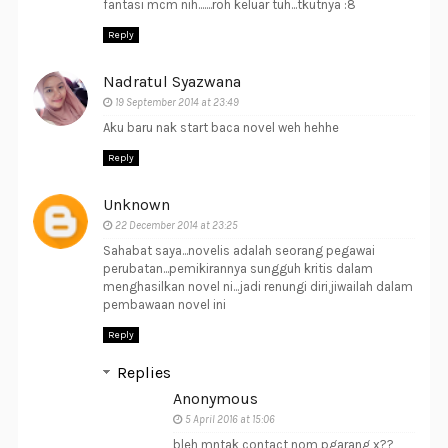
fantasi mcm nih.......roh keluar tuh...tkutnya :8
Reply
Nadratul Syazwana
19 September 2014 at 23:49
Aku baru nak start baca novel weh hehhe
Reply
Unknown
22 December 2014 at 23:25
Sahabat saya...novelis adalah seorang pegawai
perubatan...pemikirannya sungguh kritis dalam
menghasilkan novel ni...jadi renungi diri,jiwailah dalam
pembawaan novel ini
Reply
Replies
Anonymous
5 April 2016 at 15:06
bleh mntak contact nom pgarang x??