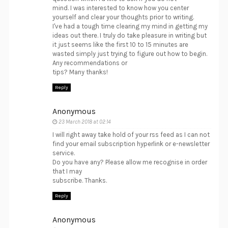
mind. I was interested to know how you center
yourself and clear your thoughts prior to writing.
I've had a tough time clearing my mind in getting my
ideas out there. I truly do take pleasure in writing but
it just seems like the first 10 to 15 minutes are
wasted simply just trying to figure out how to begin.
Any recommendations or
tips? Many thanks!
Reply
Anonymous
23 March 2018 at 02:14
I will right away take hold of your rss feed as I can not
find your email subscription hyperlink or e-newsletter
service.
Do you have any? Please allow me recognise in order
that I may
subscribe. Thanks.
Reply
Anonymous