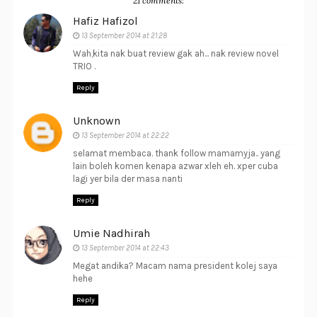
21 comments:
Hafiz Hafizol
13 September 2014 at 21:28
Wah,kita nak buat review gak ah... nak review novel
TRIO .
Reply
Unknown
13 September 2014 at 22:22
selamat membaca. thank follow mamamyja.. yang
lain boleh komen kenapa azwar xleh eh. xper cuba
lagi yer bila der masa nanti
Reply
Umie Nadhirah
13 September 2014 at 22:43
Megat andika? Macam nama president kolej saya
hehe
Reply