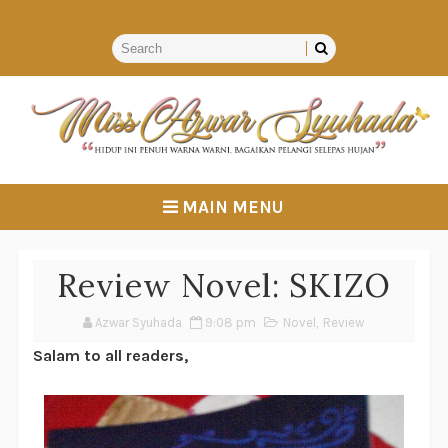
MAIN MENU
Review Novel: SKIZO
Azwar Syuhada
9:08 pm
Novel
,
Review
Salam to all readers,