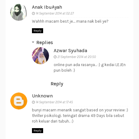
Anak IbuAyah
14 September 2014 at 02:27
Wahhh macam best je.... mana nak beli ye?
Reply
Replies
Azwar Syuhada
21 September 2014 at 20:50
online pun ada rasanya... :) g kedai LEJEn
pun boleh :)
Reply
Unknown
14 September 2014 at 17:45
bunyi macam menarik sangat based on your review :)
thriller psikologi. teringat drama 49 Days bila sebut
roh keluar dari tubuh.. :)
Reply