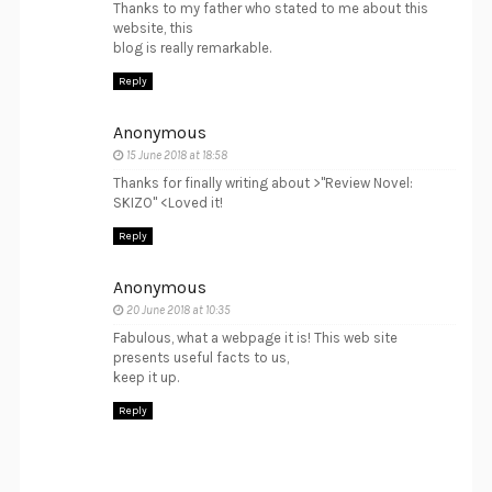
Thanks to my father who stated to me about this
website, this
blog is really remarkable.
Reply
Anonymous
15 June 2018 at 18:58
Thanks for finally writing about >"Review Novel:
SKIZO" <Loved it!
Reply
Anonymous
20 June 2018 at 10:35
Fabulous, what a webpage it is! This web site
presents useful facts to us,
keep it up.
Reply