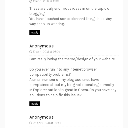
10 April 2018 at 18:16
These are truly enormous ideas in on the topic of
blogging.
You have touched some pleasant things here. Any
way keep up wrinting.
Reply
Anonymous
12 April 2018 at 05:24
I am really loving the theme/design of your website.
Do you ever run into any internet browser
compatibility problems?
A small number of my blog audience have
complained about my blog not operating correctly
in Explorer but looks great in Opera. Do you have any
solutions to help fix this issue?
Reply
Anonymous
28 April 2018 at 09:46